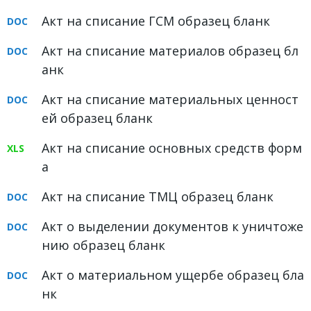
ФОРУМ
Акт на списание ГСМ образец бланк
ЮРИДИЧЕСКИЙ ФОРУМ
Акт на списание материалов образец бл
анк
+7 (800) 511-86-74
Акт на списание материальных ценност
Для всех регионов РФ
ей образец бланк
Акт на списание основных средств форм
а
Следите за новостями
в нашей группе
Акт на списание ТМЦ образец бланк
Акт о выделении документов к уничтоже
нию образец бланк
Акт о материальном ущербе образец бла
нк