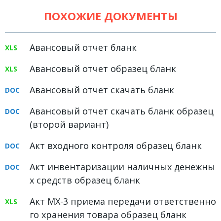
Земельное право
ПОХОЖИЕ ДОКУМЕНТЫ
Медицинское право
Авансовый отчет бланк
Миграционное право
Налоговое право
Авансовый отчет образец бланк
Семейное право
Авансовый отчет скачать бланк
Трудовое право
Авансовый отчет скачать бланк образец
Уголовное право
(второй вариант)
Финансовое право
Акт входного контроля образец бланк
Юридические новости
Акт инвентаризации наличных денежны
х средств образец бланк
ДОКУМЕНТЫ
Акт МХ-3 приема передачи ответственно
ВИДЕО
го хранения товара образец бланк