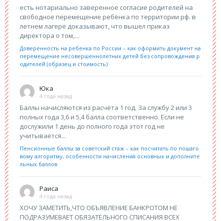
есть нотариально заверенное согласие родителей на
свободное перемещение ребёнка по территории рф. в
летнем лагере доказывают, что вышел приказ
директора о том,...
Доверенность на ребенка по России – как оформить документ на
перемещение несовершеннолетних детей без сопровождения р
одителей (образец и стоимость)
Юка
4 года назад
Баллы начисляются из расчёта 1 год. За службу 2 или 3
полных года 3,6 и 5,4 балла соответственно. Если не
дослужили 1 день до полного года этот год не
учитывается...
Пенсионные баллы за советский стаж – как посчитать по пошаго
вому алгоритму, особенности начисления основных и дополните
льных баллов
Раиса
4 года назад
ХОЧУ ЗАМЕТИТЬ,ЧТО ОБЪЯВЛЕНИЕ БАНКРОТОМ НЕ
ПОДРАЗУМЕВАЕТ ОБЯЗАТЕЛЬНОГО СПИСАНИЯ ВСЕХ