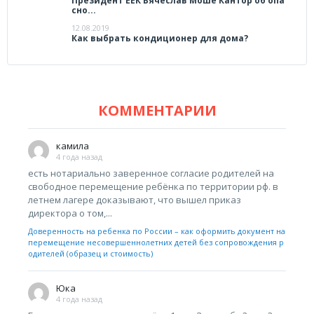
Президент ЕЕК Вячеслав Моше Кантор об опа
сно...
12.08.2019
Как выбрать кондиционер для дома?
КОММЕНТАРИИ
камила
4 года назад
есть нотариально заверенное согласие родителей на
свободное перемещение ребёнка по территории рф. в
летнем лагере доказывают, что вышел приказ
директора о том,...
Доверенность на ребенка по России – как оформить документ на
перемещение несовершеннолетних детей без сопровождения р
одителей (образец и стоимость)
Юка
4 года назад