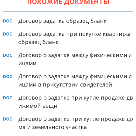
ПОХОЖИЕ ДОКУМЕНТЫ
Земельное право
Медицинское право
Договор задатка образец бланк
Миграционное право
Договор задатка при покупке квартиры
Налоговое право
образец бланк
Семейное право
Договор о задатке между физическими л
ицами
Трудовое право
Уголовное право
Договор о задатке между физическими л
ицами в присутствии свидетелей
Финансовое право
Договор о задатке при купле-продаже дв
Юридические новости
ижимой вещи
ДОКУМЕНТЫ
Договор о задатке при купле-продаже до
ма и земельного участка
ВИДЕО