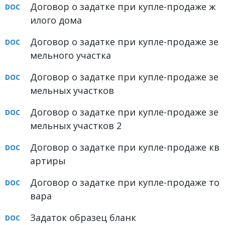
Договор о задатке при купле-продаже ж
ФОРУМ
илого дома
ЮРИДИЧЕСКИЙ ФОРУМ
Договор о задатке при купле-продаже зе
мельного участка
+7 (800) 511-86-74
Для всех регионов РФ
Договор о задатке при купле-продаже зе
мельных участков
Договор о задатке при купле-продаже зе
Следите за новостями
мельных участков 2
в нашей группе
Договор о задатке при купле-продаже кв
артиры
Договор о задатке при купле-продаже то
вара
Задаток образец бланк