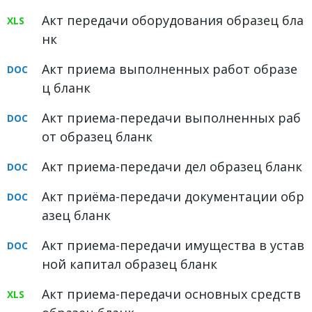
ФОРУМ
Акт передачи оборудования образец бла
нк
ЮРИДИЧЕСКИЙ ФОРУМ
Акт приема выполненных работ образе
+7 (800) 511-86-74
ц бланк
Для всех регионов РФ
Акт приема-передачи выполненных раб
от образец бланк
Акт приема-передачи дел образец бланк
Следите за новостями
в нашей группе
Акт приёма-передачи документации обр
азец бланк
Акт приема-передачи имущества в устав
ной капитал образец бланк
Акт приема-передачи основных средств