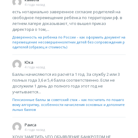
4 года назад
есть нотариально заверенное согласие родителей на
свободное перемещение ребёнка по территории рф. в
летнем лагере доказывают, что вышел приказ
директора о том,...
Доверенность на ребенка по России – как оформить документ на
перемещение несовершеннолетних детей без сопровождения р
одителей (образец и стоимость)
Юка
4 года назад
Баллы начисляются из расчёта 1 год. За службу 2 или 3
полных года 3,6 и 5,4 балла соответственно. Если не
дослужили 1 день до полного года этот год не
учитывается...
Пенсионные баллы за советский стаж – как посчитать по пошаго
вому алгоритму, особенности начисления основных и дополните
льных баллов
Раиса
4 года назад
ХОЧУ ЗАМЕТИТЬ,ЧТО ОБЪЯВЛЕНИЕ БАНКРОТОМ НЕ