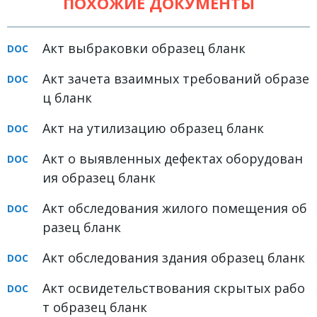
ПОХОЖИЕ ДОКУМЕНТЫ
Земельное право
Медицинское право
Акт выбраковки образец бланк
Миграционное право
Акт зачета взаимных требований образе
Налоговое право
ц бланк
Семейное право
Акт на утилизацию образец бланк
Трудовое право
Акт о выявленных дефектах оборудован
Уголовное право
ия образец бланк
Финансовое право
Акт обследования жилого помещения об
разец бланк
Юридические новости
Акт обследования здания образец бланк
ДОКУМЕНТЫ
Акт освидетельствования скрытых рабо
ВИДЕО
т образец бланк