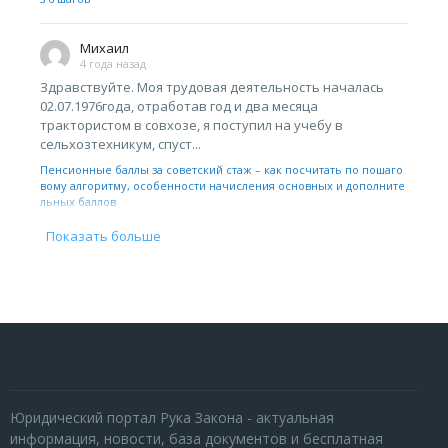
Михаил
4 года назад
Здравствуйте. Моя трудовая деятельность началась
02.07.1976года, отработав год и два месяца
трактористом в совхозе, я поступил на учебу в
сельхозтехникум, спуст...
Пенсионные баллы за советский стаж – как посчитать по пошаго
вому алгоритму, особенности начисления основных и дополните
льных баллов
Показать больше
Юридический портал Рука Закона - актуальная
информация, новости, база документов и бесплатная