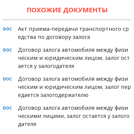
Земельное право
ПОХОЖИЕ ДОКУМЕНТЫ
Медицинское право
Акт приема-передачи транспортного ср
Миграционное право
едства по договору залога
Налоговое право
Договор залога автомобиля между физи
Семейное право
ческим и юридическим лицом, залог ост
Трудовое право
ается у залогодателя
Уголовное право
Договор залога автомобиля между физи
Финансовое право
ческим и юридическим лицом, залог пер
едается залогодержателю
Юридические новости
Договор залога автомобиля между физи
ДОКУМЕНТЫ
ческими лицами, залог остается у залого
дателя
ВИДЕО