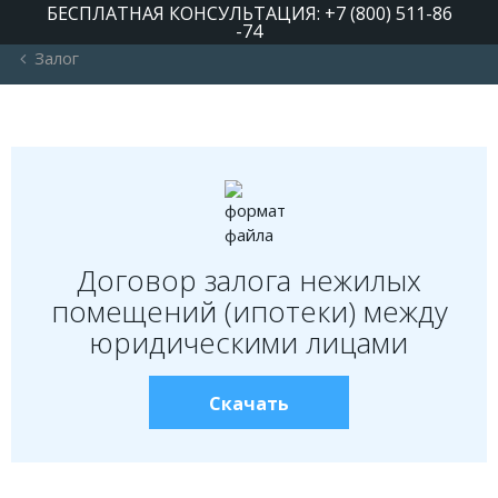
БЕСПЛАТНАЯ КОНСУЛЬТАЦИЯ: +7 (800) 511-86
-74
Залог
РУБРИКИ
Автомобильное право
Авторское право
Административное право
Договор залога нежилых
Военное право
помещений (ипотеки) между
Гражданское право
юридическими лицами
Документы и договора
Жилищное право
Скачать
Законы, кодексы и акты
Защита прав потребителей