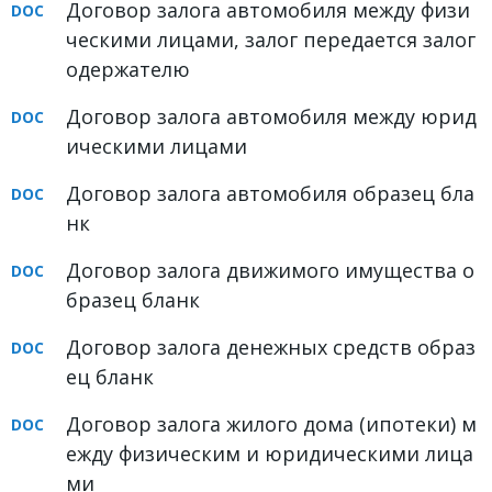
Договор залога автомобиля между физи
ФОРУМ
ческими лицами, залог передается залог
одержателю
ЮРИДИЧЕСКИЙ ФОРУМ
Договор залога автомобиля между юрид
+7 (800) 511-86-74
ическими лицами
Для всех регионов РФ
Договор залога автомобиля образец бла
нк
Договор залога движимого имущества о
Следите за новостями
в нашей группе
бразец бланк
Договор залога денежных средств образ
ец бланк
Договор залога жилого дома (ипотеки) м
ежду физическим и юридическими лица
ми