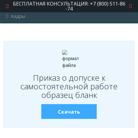
БЕСПЛАТНАЯ КОНСУЛЬТАЦИЯ: +7 (800) 511-86
-74
Кадры
РУБРИКИ
Автомобильное право
Авторское право
Административное право
Приказ о допуске к
Военное право
самостоятельной работе
Гражданское право
образец бланк
Документы и договора
Жилищное право
Скачать
Законы, кодексы и акты
Защита прав потребителей