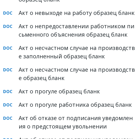
ФОРУМ
Акт о невыходе на работу образец бланк
ЮРИДИЧЕСКИЙ ФОРУМ
Акт о непредоставлении работником пи
сьменного объяснения образец бланк
+7 (800) 511-86-74
Для всех регионов РФ
Акт о несчастном случае на производств
е заполненный образец бланк
Акт о несчастном случае на производств
Следите за новостями
е образец бланк
в нашей группе
Акт о прогуле образец бланк
Акт о прогуле работника образец бланк
Акт об отказе от подписания уведомлен
ия о предстоящем увольнении