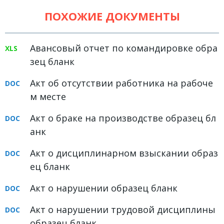
Земельное право
ПОХОЖИЕ ДОКУМЕНТЫ
Медицинское право
Авансовый отчет по командировке обра
Миграционное право
зец бланк
Налоговое право
Акт об отсутствии работника на рабоче
Семейное право
м месте
Трудовое право
Акт о браке на производстве образец бл
Уголовное право
анк
Финансовое право
Акт о дисциплинарном взыскании образ
Юридические новости
ец бланк
Акт о нарушении образец бланк
ДОКУМЕНТЫ
Акт о нарушении трудовой дисциплины
ВИДЕО
образец бланк