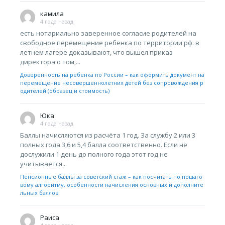
камила
4 года назад
есть нотариально заверенное согласие родителей на
свободное перемещение ребёнка по территории рф. в
летнем лагере доказывают, что вышел приказ
директора о том,...
Доверенность на ребенка по России – как оформить документ на
перемещение несовершеннолетних детей без сопровождения р
одителей (образец и стоимость)
Юка
4 года назад
Баллы начисляются из расчёта 1 год. За службу 2 или 3
полных года 3,6 и 5,4 балла соответственно. Если не
дослужили 1 день до полного года этот год не
учитывается...
Пенсионные баллы за советский стаж – как посчитать по пошаго
вому алгоритму, особенности начисления основных и дополните
льных баллов
Раиса