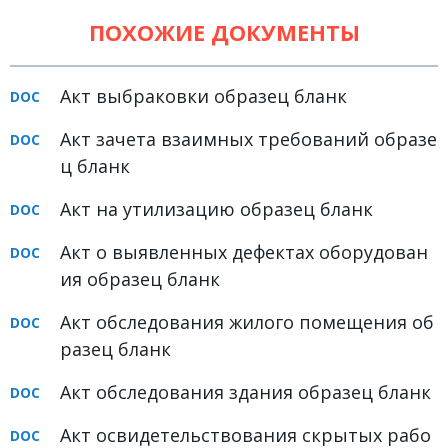
Земельное право
ПОХОЖИЕ ДОКУМЕНТЫ
Медицинское право
Акт выбраковки образец бланк
Миграционное право
Налоговое право
Акт зачета взаимных требований образе
ц бланк
Семейное право
Акт на утилизацию образец бланк
Трудовое право
Уголовное право
Акт о выявленных дефектах оборудован
ия образец бланк
Финансовое право
Акт обследования жилого помещения об
Юридические новости
разец бланк
ДОКУМЕНТЫ
Акт обследования здания образец бланк
ВИДЕО
Акт освидетельствования скрытых рабо