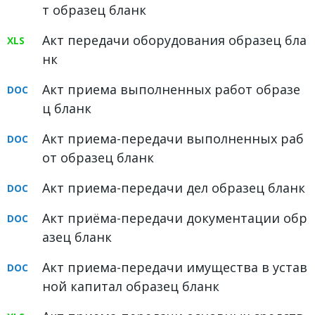
т образец бланк
ФОРУМ
Акт передачи оборудования образец бла
ЮРИДИЧЕСКИЙ ФОРУМ
нк
+7 (800) 511-86-74
Акт приема выполненных работ образе
Для всех регионов РФ
ц бланк
Акт приема-передачи выполненных раб
от образец бланк
Следите за новостями
в нашей группе
Акт приема-передачи дел образец бланк
Акт приёма-передачи документации обр
азец бланк
Акт приема-передачи имущества в устав
ной капитал образец бланк