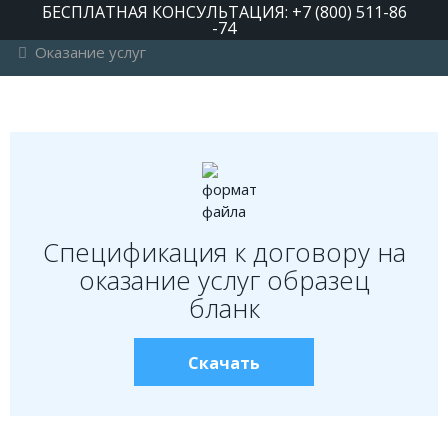
БЕСПЛАТНАЯ КОНСУЛЬТАЦИЯ: +7 (800) 511-86
-74
Оказание услуг
РУБРИКИ
Автомобильное право
Авторское право
Административное право
Спецификация к договору на
Военное право
оказание услуг образец
Гражданское право
бланк
Документы и договора
Жилищное право
Скачать
Законы, кодексы и акты
Защита прав потребителей