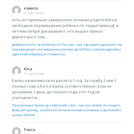
камила
4 года назад
есть нотариально заверенное согласие родителей на
свободное перемещение ребёнка по территории рф. в
летнем лагере доказывают, что вышел приказ
директора о том,...
Доверенность на ребенка по России – как оформить документ на
перемещение несовершеннолетних детей без сопровождения р
одителей (образец и стоимость)
Юка
4 года назад
Баллы начисляются из расчёта 1 год. За службу 2 или 3
полных года 3,6 и 5,4 балла соответственно. Если не
дослужили 1 день до полного года этот год не
учитывается...
Пенсионные баллы за советский стаж – как посчитать по пошаго
вому алгоритму, особенности начисления основных и дополните
льных баллов
Раиса