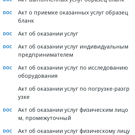
ФОРУМ
Акт о приемке оказанных услуг образец
бланк
ЮРИДИЧЕСКИЙ ФОРУМ
Акт об оказании услуг
+7 (800) 511-86-74
Для всех регионов РФ
Акт об оказании услуг индивидуальным
предпринимателем
Акт об оказании услуг по исследованию
Следите за новостями
оборудования
в нашей группе
Акт об оказании услуг по погрузке-разгр
узке
Акт об оказании услуг физическим лицо
м, промежуточный
Акт об оказании услуг физическому лицу