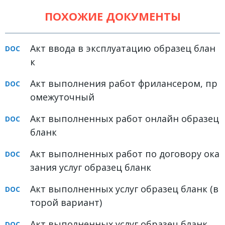
Земельное право
ПОХОЖИЕ ДОКУМЕНТЫ
Медицинское право
Акт ввода в эксплуатацию образец блан
Миграционное право
к
Налоговое право
Акт выполнения работ фрилансером, пр
Семейное право
омежуточный
Трудовое право
Акт выполненных работ онлайн образец
Уголовное право
бланк
Финансовое право
Акт выполненных работ по договору ока
Юридические новости
зания услуг образец бланк
Акт выполненных услуг образец бланк (в
ДОКУМЕНТЫ
торой вариант)
ВИДЕО
Акт выполненных услуг образец бланк