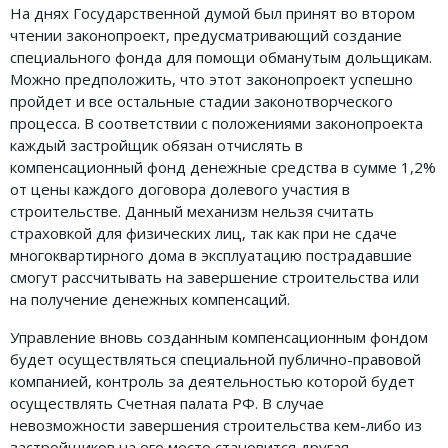
На днях Государственной думой был принят во втором
Земельное право
чтении законопроект, предусматривающий создание
специального фонда для помощи обманутым дольщикам.
Медицинское право
Можно предположить, что этот законопроект успешно
Миграционное право
пройдет и все остальные стадии законотворческого
процесса. В соответствии с положениями законопроекта
Налоговое право
каждый застройщик обязан отчислять в
компенсационный фонд денежные средства в сумме 1,2%
Семейное право
от цены каждого договора долевого участия в
Трудовое право
строительстве. Данный механизм нельзя считать
страховкой для физических лиц, так как при не сдаче
Уголовное право
многоквартирного дома в эксплуатацию пострадавшие
смогут рассчитывать на завершение строительства или
Финансовое право
на получение денежных компенсаций.
Юридические новости
Управление вновь созданным компенсационным фондом
будет осуществляться специальной публично-правовой
ДОКУМЕНТЫ
компанией, контроль за деятельностью которой будет
осуществлять Счетная палата РФ. В случае
невозможности завершения строительства кем-либо из
ВИДЕО
застройщиков на его место становится другая