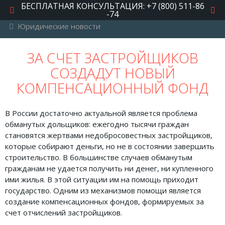
БЕСПЛАТНАЯ КОНСУЛЬТАЦИЯ: +7 (800) 511-86
-74
Юридические новости
РУБРИКИ
ЗА СЧЕТ ЗАСТРОЙЩИКОВ
СОЗДАДУТ НОВЫЙ
Автомобильное право
КОМПЕНСАЦИОННЫЙ ФОНД
Авторское право
Административное право
В России достаточно актуальной является проблема
обманутых дольщиков: ежегодно тысячи граждан
Военное право
становятся жертвами недобросовестных застройщиков,
Гражданское право
которые собирают деньги, но не в состоянии завершить
строительство. В большинстве случаев обманутым
Документы и договора
гражданам не удается получить ни денег, ни купленного
ими жилья. В этой ситуации им на помощь приходит
Жилищное право
государство. Одним из механизмов помощи является
Законы, кодексы и акты
создание компенсационных фондов, формируемых за
счет отчислений застройщиков.
Защита прав потребителей