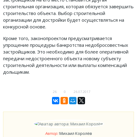
строительная организация, которая обязуется завершить
ФОРУМ
строительство объекта. Выбор строительной
организации для достройки будет осуществляться на
ЮРИДИЧЕСКИЙ ФОРУМ
конкурсной основе.
+7 (800) 511-86-74
Кроме того, законопроектом предусматривается
Для всех регионов РФ
упрощение процедуры банкротства недобросовестных
застройщиков. Это необходимо для более оперативной
передачи недостроенного объекта новому субъекту
строительной деятельности или выплаты компенсаций
дольщикам.
Следите за новостями
в нашей группе
26
0
26.07.2017
Автор:
Михаил Королёв