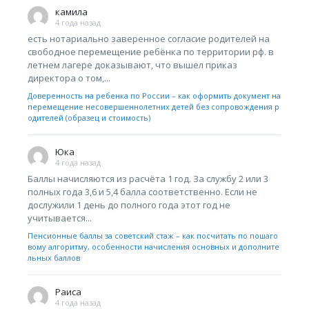
камила
4 года назад
есть нотариально заверенное согласие родителей на
свободное перемещение ребёнка по территории рф. в
летнем лагере доказывают, что вышел приказ
директора о том,...
Доверенность на ребенка по России – как оформить документ на
перемещение несовершеннолетних детей без сопровождения р
одителей (образец и стоимость)
Юка
4 года назад
Баллы начисляются из расчёта 1 год. За службу 2 или 3
полных года 3,6 и 5,4 балла соответственно. Если не
дослужили 1 день до полного года этот год не
учитывается...
Пенсионные баллы за советский стаж – как посчитать по пошаго
вому алгоритму, особенности начисления основных и дополните
льных баллов
Раиса
4 года назад