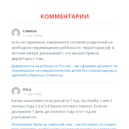
КОММЕНТАРИИ
камила
4 года назад
есть нотариально заверенное согласие родителей на
свободное перемещение ребёнка по территории рф. в
летнем лагере доказывают, что вышел приказ
директора о том,...
Доверенность на ребенка по России – как оформить документ на
перемещение несовершеннолетних детей без сопровождения р
одителей (образец и стоимость)
Юка
4 года назад
Баллы начисляются из расчёта 1 год. За службу 2 или 3
полных года 3,6 и 5,4 балла соответственно. Если не
дослужили 1 день до полного года этот год не
учитывается...
Пенсионные баллы за советский стаж – как посчитать по пошаго
вому алгоритму, особенности начисления основных и дополните