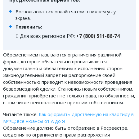
ФОРУМ
Воспользоваться онлайн чатом в нижнем углу
экрана.
ЮРИДИЧЕСКИЙ ФОРУМ
Позвонить:
Для всех регионов РФ:
+7 (800) 511-86-74
+7 (800) 511-86-74
Для всех регионов РФ
Обременением называются ограничения различной
формы, которые обязательно прописываются
документально и обязательны к исполнению сторон.
Законодательный запрет на распоряжение своей
Следите за новостями
в нашей группе
собственностью приводит к невозможности проведения
безвозмездной сделки. Становясь новым собственником,
гражданин приобретает не только права, но обязанности,
в том числе неисполненные прежним собственником.
Читайте также:
Как оформить дарственную на квартиру в
МФЦ: все нюансы от А до Я
Обременение должно быть отображено в Росреестре,
сведения по ограничению права распоряжения