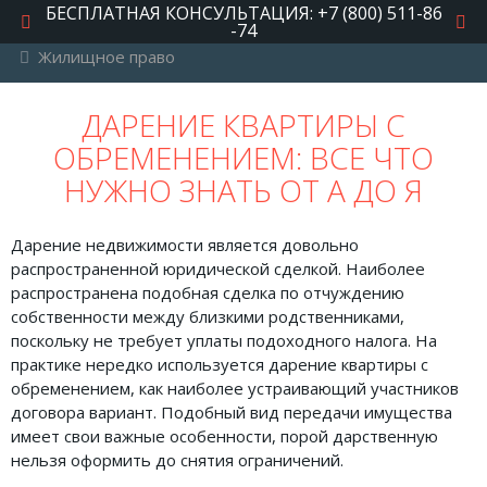
БЕСПЛАТНАЯ КОНСУЛЬТАЦИЯ: +7 (800) 511-86
-74
Жилищное право
РУБРИКИ
ДАРЕНИЕ КВАРТИРЫ С
ОБРЕМЕНЕНИЕМ: ВСЕ ЧТО
Автомобильное право
НУЖНО ЗНАТЬ ОТ А ДО Я
Авторское право
Административное право
Дарение недвижимости является довольно
распространенной юридической сделкой. Наиболее
Военное право
распространена подобная сделка по отчуждению
Гражданское право
собственности между близкими родственниками,
поскольку не требует уплаты подоходного налога. На
Документы и договора
практике нередко используется дарение квартиры с
обременением, как наиболее устраивающий участников
Жилищное право
договора вариант. Подобный вид передачи имущества
Законы, кодексы и акты
имеет свои важные особенности, порой дарственную
нельзя оформить до снятия ограничений.
Защита прав потребителей