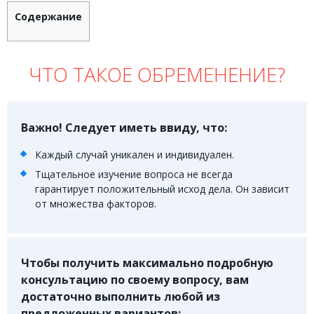
Содержание
Земельное право
Медицинское право
ЧТО ТАКОЕ ОБРЕМЕНЕНИЕ?
Миграционное право
Налоговое право
Семейное право
Важно! Следует иметь ввиду, что:
Трудовое право
Каждый случай уникален и индивидуален.
Уголовное право
Тщательное изучение вопроса не всегда
гарантирует положительный исход дела. Он зависит
Финансовое право
от множества факторов.
Юридические новости
Чтобы получить максимально подробную
ДОКУМЕНТЫ
консультацию по своему вопросу, вам
достаточно выполнить любой из
ВИДЕО
предложенных вариантов: