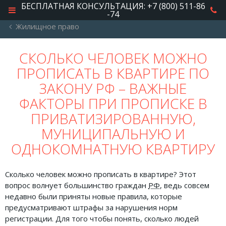
БЕСПЛАТНАЯ КОНСУЛЬТАЦИЯ: +7 (800) 511-86
-74
Жилищное право
РУБРИКИ
СКОЛЬКО ЧЕЛОВЕК МОЖНО
ПРОПИСАТЬ В КВАРТИРЕ ПО
Автомобильное право
ЗАКОНУ РФ – ВАЖНЫЕ
Авторское право
ФАКТОРЫ ПРИ ПРОПИСКЕ В
Административное право
ПРИВАТИЗИРОВАННУЮ,
Военное право
МУНИЦИПАЛЬНУЮ И
ОДНОКОМНАТНУЮ КВАРТИРУ
Гражданское право
Документы и договора
Сколько человек можно прописать в квартире? Этот
Жилищное право
вопрос волнует большинство граждан
РФ
, ведь совсем
недавно были приняты новые правила, которые
Законы, кодексы и акты
предусматривают штрафы за нарушения норм
регистрации. Для того чтобы понять, сколько людей
Защита прав потребителей