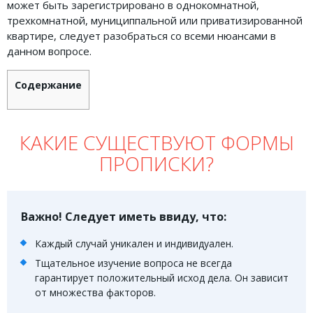
может быть зарегистрировано в однокомнатной,
Земельное право
трехкомнатной, мунициппальной или приватизированной
квартире, следует разобраться со всеми нюансами в
Медицинское право
данном вопросе.
Миграционное право
Содержание
Налоговое право
Семейное право
КАКИЕ СУЩЕСТВУЮТ ФОРМЫ
Трудовое право
ПРОПИСКИ?
Уголовное право
Финансовое право
Важно! Следует иметь ввиду, что:
Юридические новости
Каждый случай уникален и индивидуален.
Тщательное изучение вопроса не всегда
ДОКУМЕНТЫ
гарантирует положительный исход дела. Он зависит
от множества факторов.
ВИДЕО