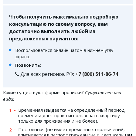
ФОРУМ
Чтобы получить максимально подробную
ЮРИДИЧЕСКИЙ ФОРУМ
консультацию по своему вопросу, вам
достаточно выполнить любой из
+7 (800) 511-86-74
предложенных вариантов:
Для всех регионов РФ
Воспользоваться онлайн чатом в нижнем углу
экрана.
Позвонить:
Для всех регионов РФ:
+7 (800) 511-86-74
Следите за новостями
в нашей группе
Какие существуют формы прописки?
Существует два
вида:
Временная (выдается на определенный период
времени и дает право использовать квартиру
только для проживания и не более).
Постоянная (не имеет временных ограничений,
вписывается в паспорт гражданина и дает жальцам