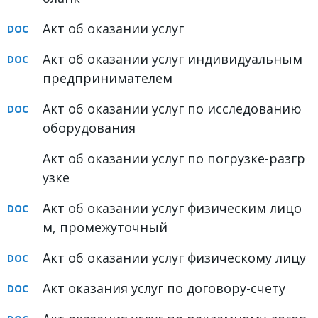
ФОРУМ
Акт об оказании услуг
ЮРИДИЧЕСКИЙ ФОРУМ
Акт об оказании услуг индивидуальным
предпринимателем
+7 (800) 511-86-74
Для всех регионов РФ
Акт об оказании услуг по исследованию
оборудования
Акт об оказании услуг по погрузке-разгр
Следите за новостями
узке
в нашей группе
Акт об оказании услуг физическим лицо
м, промежуточный
Акт об оказании услуг физическому лицу
Акт оказания услуг по договору-счету