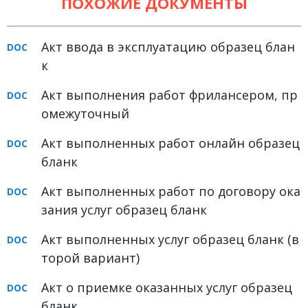
ПОХОЖИЕ ДОКУМЕНТЫ
Земельное право
Медицинское право
Акт ввода в эксплуатацию образец блан
к
Миграционное право
Налоговое право
Акт выполнения работ фрилансером, пр
омежуточный
Семейное право
Акт выполненных работ онлайн образец
Трудовое право
бланк
Уголовное право
Акт выполненных работ по договору ока
Финансовое право
зания услуг образец бланк
Юридические новости
Акт выполненных услуг образец бланк (в
торой вариант)
ДОКУМЕНТЫ
Акт о приемке оказанных услуг образец
ВИДЕО
бланк