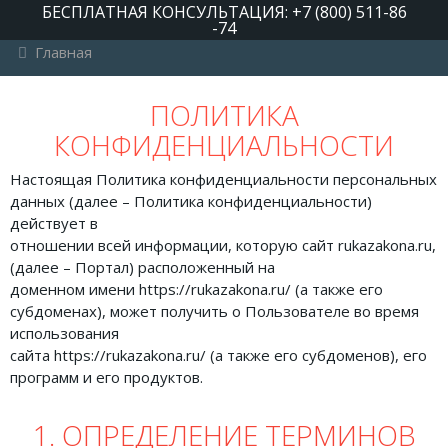
БЕСПЛАТНАЯ КОНСУЛЬТАЦИЯ: +7 (800) 511-86
-74
Главная
РУБРИКИ
ПОЛИТИКА
КОНФИДЕНЦИАЛЬНОСТИ
Автомобильное право
Авторское право
Настоящая Политика конфиденциальности персональных
данных (далее – Политика конфиденциальности)
Административное право
действует в
отношении всей информации, которую сайт rukazakona.ru,
Военное право
(далее – Портал) расположенный на
Гражданское право
доменном имени https://rukazakona.ru/ (а также его
субдоменах), может получить о Пользователе во время
Документы и договора
использования
сайта https://rukazakona.ru/ (а также его субдоменов), его
Жилищное право
программ и его продуктов.
Законы, кодексы и акты
1. ОПРЕДЕЛЕНИЕ ТЕРМИНОВ
Защита прав потребителей