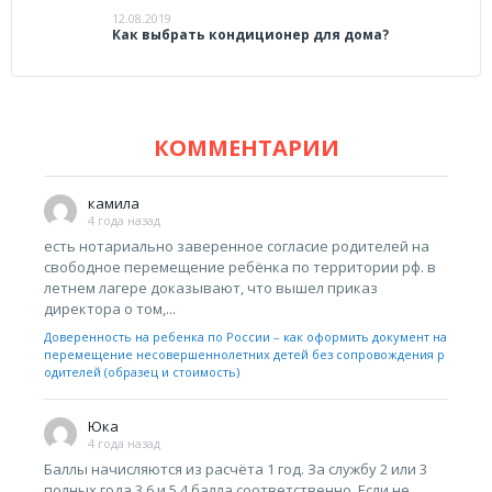
12.08.2019
Как выбрать кондиционер для дома?
КОММЕНТАРИИ
камила
4 года назад
есть нотариально заверенное согласие родителей на
свободное перемещение ребёнка по территории рф. в
летнем лагере доказывают, что вышел приказ
директора о том,...
Доверенность на ребенка по России – как оформить документ на
перемещение несовершеннолетних детей без сопровождения р
одителей (образец и стоимость)
Юка
4 года назад
Баллы начисляются из расчёта 1 год. За службу 2 или 3
полных года 3,6 и 5,4 балла соответственно. Если не