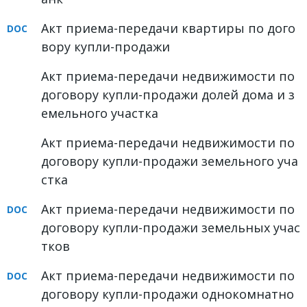
ФОРУМ
Акт приема-передачи квартиры по дого
вору купли-продажи
ЮРИДИЧЕСКИЙ ФОРУМ
Акт приема-передачи недвижимости по
+7 (800) 511-86-74
договору купли-продажи долей дома и з
Для всех регионов РФ
емельного участка
Акт приема-передачи недвижимости по
договору купли-продажи земельного уча
Следите за новостями
стка
в нашей группе
Акт приема-передачи недвижимости по
договору купли-продажи земельных учас
тков
Акт приема-передачи недвижимости по
договору купли-продажи однокомнатно