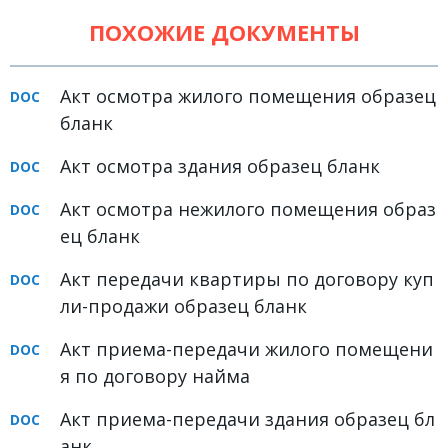
Земельное право
ПОХОЖИЕ ДОКУМЕНТЫ
Медицинское право
Акт осмотра жилого помещения образец
Миграционное право
бланк
Налоговое право
Акт осмотра здания образец бланк
Семейное право
Акт осмотра нежилого помещения образ
Трудовое право
ец бланк
Уголовное право
Акт передачи квартиры по договору куп
Финансовое право
ли-продажи образец бланк
Юридические новости
Акт приема-передачи жилого помещени
я по договору найма
ДОКУМЕНТЫ
Акт приема-передачи здания образец бл
ВИДЕО
анк