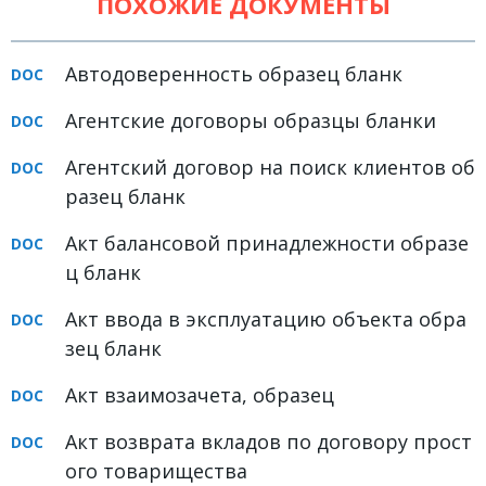
ПОХОЖИЕ ДОКУМЕНТЫ
Земельное право
Медицинское право
Автодоверенность образец бланк
Миграционное право
Агентские договоры образцы бланки
Налоговое право
Агентский договор на поиск клиентов об
Семейное право
разец бланк
Трудовое право
Акт балансовой принадлежности образе
Уголовное право
ц бланк
Финансовое право
Акт ввода в эксплуатацию объекта обра
зец бланк
Юридические новости
Акт взаимозачета, образец
ДОКУМЕНТЫ
Акт возврата вкладов по договору прост
ВИДЕО
ого товарищества