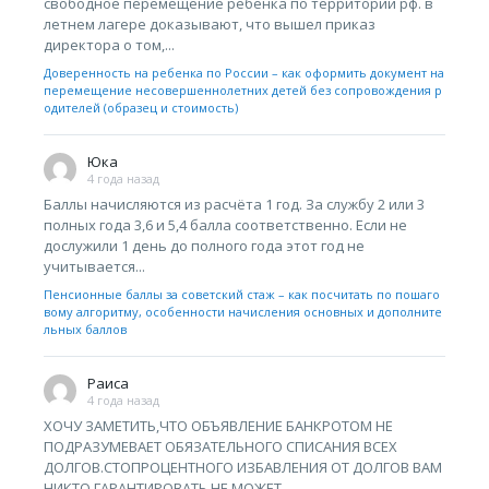
свободное перемещение ребёнка по территории рф. в
летнем лагере доказывают, что вышел приказ
директора о том,...
Доверенность на ребенка по России – как оформить документ на
перемещение несовершеннолетних детей без сопровождения р
одителей (образец и стоимость)
Юка
4 года назад
Баллы начисляются из расчёта 1 год. За службу 2 или 3
полных года 3,6 и 5,4 балла соответственно. Если не
дослужили 1 день до полного года этот год не
учитывается...
Пенсионные баллы за советский стаж – как посчитать по пошаго
вому алгоритму, особенности начисления основных и дополните
льных баллов
Раиса
4 года назад
ХОЧУ ЗАМЕТИТЬ,ЧТО ОБЪЯВЛЕНИЕ БАНКРОТОМ НЕ
ПОДРАЗУМЕВАЕТ ОБЯЗАТЕЛЬНОГО СПИСАНИЯ ВСЕХ
ДОЛГОВ.СТОПРОЦЕНТНОГО ИЗБАВЛЕНИЯ ОТ ДОЛГОВ ВАМ
НИКТО ГАРАНТИРОВАТЬ НЕ МОЖЕТ