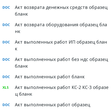
ФОРУМ
Акт возврата денежных средств образец
бланк
ЮРИДИЧЕСКИЙ ФОРУМ
Акт возврата оборудования образец бла
+7 (800) 511-86-74
нк
Для всех регионов РФ
Акт выполенных работ ИП образец блан
к
Акт выполненных работ без ндс образец
Следите за новостями
в нашей группе
бланк
Акт выполненных работ бланк
Акт выполненных работ КС-2 КС-3 образе
ц бланк
Акт выполненных работ образец