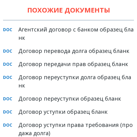
Земельное право
ПОХОЖИЕ ДОКУМЕНТЫ
Медицинское право
Агентский договор с банком образец бла
Миграционное право
нк
Налоговое право
Договор перевода долга образец бланк
Семейное право
Договор передачи прав образец бланк
Трудовое право
Уголовное право
Договор переуступки долга образец бла
нк
Финансовое право
Договор переуступки образец бланк
Юридические новости
Договор уступки образец бланк
ДОКУМЕНТЫ
Договор уступки права требования (про
ВИДЕО
дажа долга)