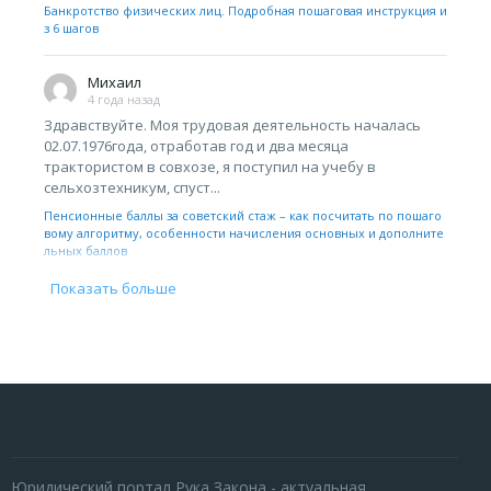
Банкротство физических лиц. Подробная пошаговая инструкция и
з 6 шагов
Михаил
4 года назад
Здравствуйте. Моя трудовая деятельность началась
02.07.1976года, отработав год и два месяца
трактористом в совхозе, я поступил на учебу в
сельхозтехникум, спуст...
Пенсионные баллы за советский стаж – как посчитать по пошаго
вому алгоритму, особенности начисления основных и дополните
льных баллов
Показать больше
Юридический портал Рука Закона - актуальная