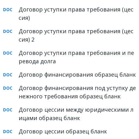
ФОРУМ
Договор уступки права требования (цес
сия)
ЮРИДИЧЕСКИЙ ФОРУМ
Договор уступки права требования (цес
+7 (800) 511-86-74
сия) 2
Для всех регионов РФ
Договор уступки права требования и пе
ревода долга
Договор финансирования образец бланк
Следите за новостями
в нашей группе
Договор финансирования под уступку де
нежного требования образец бланк
Договор цессии между юридическими л
ицами образец бланк
Договор цессии образец бланк