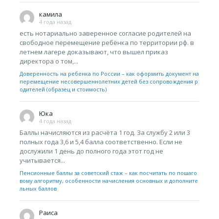
камила
4 года назад
есть нотариально заверенное согласие родителей на
свободное перемещение ребёнка по территории рф. в
летнем лагере доказывают, что вышел приказ
директора о том,...
Доверенность на ребенка по России – как оформить документ на
перемещение несовершеннолетних детей без сопровождения р
одителей (образец и стоимость)
Юка
4 года назад
Баллы начисляются из расчёта 1 год. За службу 2 или 3
полных года 3,6 и 5,4 балла соответственно. Если не
дослужили 1 день до полного года этот год не
учитывается...
Пенсионные баллы за советский стаж – как посчитать по пошаго
вому алгоритму, особенности начисления основных и дополните
льных баллов
Раиса