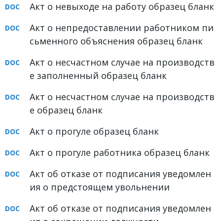
Акт о невыходе на работу образец бланк
ФОРУМ
Акт о непредоставлении работником пи
ЮРИДИЧЕСКИЙ ФОРУМ
сьменного объяснения образец бланк
+7 (800) 511-86-74
Акт о несчастном случае на производств
Для всех регионов РФ
е заполненный образец бланк
Акт о несчастном случае на производств
е образец бланк
Следите за новостями
в нашей группе
Акт о прогуле образец бланк
Акт о прогуле работника образец бланк
Акт об отказе от подписания уведомлен
ия о предстоящем увольнении
Акт об отказе от подписания уведомлен