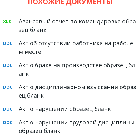
ПОХОЖИЕ ДОКУМЕНТЫ
Земельное право
Медицинское право
Авансовый отчет по командировке обра
зец бланк
Миграционное право
Налоговое право
Акт об отсутствии работника на рабоче
м месте
Семейное право
Акт о браке на производстве образец бл
Трудовое право
анк
Уголовное право
Акт о дисциплинарном взыскании образ
Финансовое право
ец бланк
Юридические новости
Акт о нарушении образец бланк
ДОКУМЕНТЫ
Акт о нарушении трудовой дисциплины
образец бланк
ВИДЕО