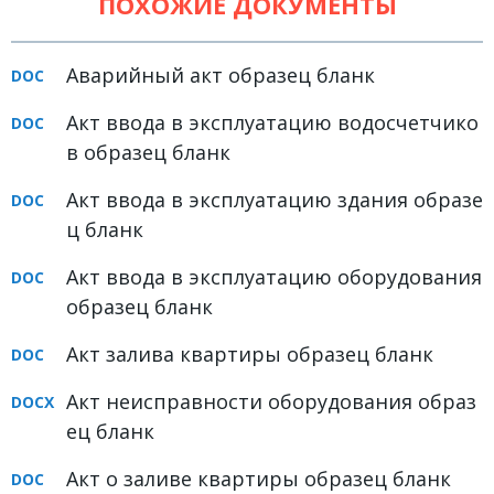
ПОХОЖИЕ ДОКУМЕНТЫ
Земельное право
Медицинское право
Аварийный акт образец бланк
Миграционное право
Акт ввода в эксплуатацию водосчетчико
Налоговое право
в образец бланк
Семейное право
Акт ввода в эксплуатацию здания образе
ц бланк
Трудовое право
Уголовное право
Акт ввода в эксплуатацию оборудования
образец бланк
Финансовое право
Акт залива квартиры образец бланк
Юридические новости
Акт неисправности оборудования образ
ДОКУМЕНТЫ
ец бланк
ВИДЕО
Акт о заливе квартиры образец бланк