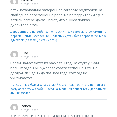
4 года назад
есть нотариально заверенное согласие родителей на
свободное перемещение ребёнка по территории рф. в
летнем лагере доказывают, что вышел приказ
директора о том,...
Доверенность на ребенка по России – как оформить документ на
перемещение несовершеннолетних детей без сопровождения р
одителей (образец и стоимость)
Юка
4 года назад
Баллы начисляются из расчёта 1 год. За службу 2 или 3
полных года 3,6 и 5,4 балла соответственно. Если не
дослужили 1 день до полного года этот год не
учитывается...
Пенсионные баллы за советский стаж – как посчитать по пошаго
вому алгоритму, особенности начисления основных и дополните
льных баллов
Раиса
4 года назад
ХОЧУ ЗАМЕТИТЬ,ЧТО ОБЪЯВЛЕНИЕ БАНКРОТОМ НЕ