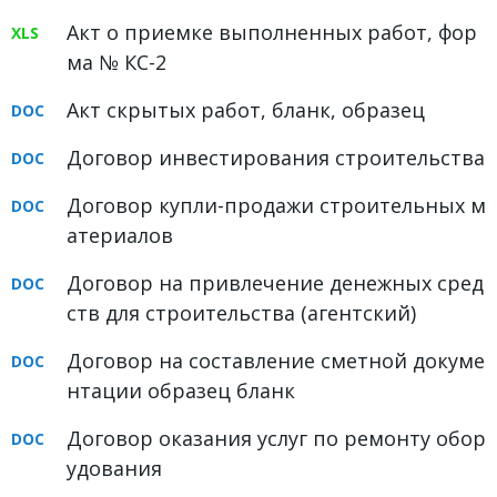
ФОРУМ
Акт о приемке выполненных работ, фор
ма № КС-2
ЮРИДИЧЕСКИЙ ФОРУМ
Акт скрытых работ, бланк, образец
+7 (800) 511-86-74
Договор инвестирования строительства
Для всех регионов РФ
Договор купли-продажи строительных м
атериалов
Следите за новостями
Договор на привлечение денежных сред
в нашей группе
ств для строительства (агентский)
Договор на составление сметной докуме
нтации образец бланк
Договор оказания услуг по ремонту обор
удования