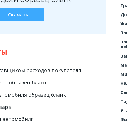
Гр
Скачать
До
Жи
За
За
ле
ТЫ
Зе
Ме
тавщиком расходов покупателя
Ми
вто образец бланк
На
Се
втомобиля образец бланк
Тр
вара
Уг
и автомобиля
Фи