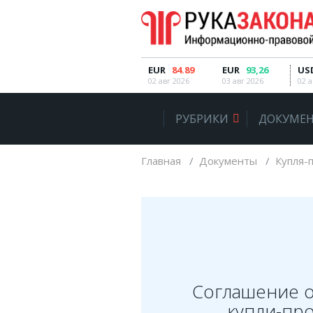
РУБРИКИ
EUR
84.89
EUR
93,26
US
02 авг 2026
03 авг 2026
02 а
Автомобильное право
РУБРИКИ
ДОКУМЕН
Авторское право
Административное право
Главная
Документы
Купля-
Военное право
Гражданское право
Документы и договора
Жилищное право
Законы, кодексы и акты
Соглашение о
Защита прав потребителей
купли-пр