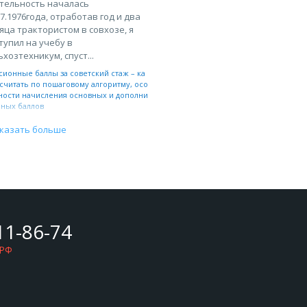
тельность началась
07.1976года, отработав год и два
яца трактористом в совхозе, я
тупил на учебу в
ьхозтехникум, спуст...
сионные баллы за советский стаж – ка
считать по пошаговому алгоритму, осо
ности начисления основных и дополни
ьных баллов
казать больше
11-86-74
 РФ