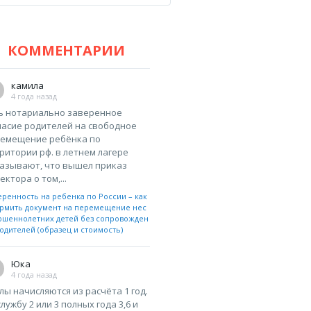
КОММЕНТАРИИ
камила
4 года назад
ь нотариально заверенное
ласие родителей на свободное
емещение ребёнка по
ритории рф. в летнем лагере
азывают, что вышел приказ
ектора о том,...
еренность на ребенка по России – как
рмить документ на перемещение нес
ршеннолетних детей без сопровожден
одителей (образец и стоимость)
Юка
4 года назад
лы начисляются из расчёта 1 год.
службу 2 или 3 полных года 3,6 и