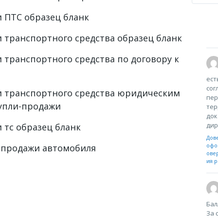
 ПТС образец бланк
 транспортного средства образец бланк
 транспортного средства по договору к
ест
сог
и транспортного средства юридическим
пер
купли-продажи
тер
док
дир
 тс образец бланк
Дов
офо
и-продажи автомобиля
ове
ия р
Бал
За 