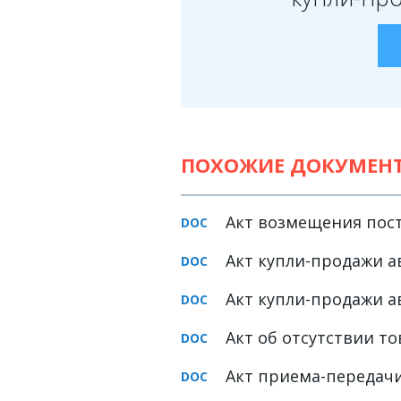
Земельное право
Медицинское право
Миграционное право
Налоговое право
Семейное право
ПОХОЖИЕ ДОКУМЕН
Трудовое право
Акт возмещения пос
Уголовное право
Финансовое право
Акт купли-продажи а
Юридические новости
Акт купли-продажи а
Акт об отсутствии то
ДОКУМЕНТЫ
Акт приема-передач
ВИДЕО