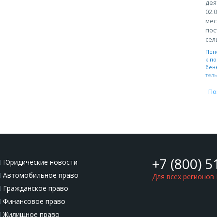
дея
02.
мес
пос
сел
Пен
к по
бен
тел
По
+7 (800) 5
Юридические новости
Автомобильное право
Для всех регионов
Гражданское право
Финансовое право
Жилищное право