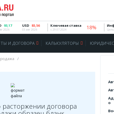
D
93,17
USD
85,56
Ключевая ставка
Инф
18%
вг 2026
03 авг 2026
с 29.07.2024
Цель
ТЫ И ДОГОВОРА
КАЛЬКУЛЯТОРЫ
ЮРИДИЧЕС
продажа
Ав
Ав
Ад
о
 расторжении договора
Во
одажи образец бланк