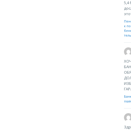
5,4
дос
это
Пен
к по
бен
тел
ХОЧ
БА
ОБЯ
ДО
ИЗБ
ГАР
Бан
ошаг
Здр