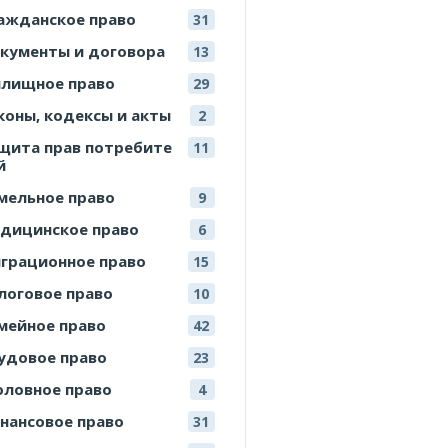
ажданское право
31
кументы и договора
13
лищное право
29
коны, кодексы и акты
2
щита прав потребите
11
й
мельное право
9
дицинское право
6
грационное право
15
логовое право
10
мейное право
42
удовое право
23
оловное право
4
нансовое право
31