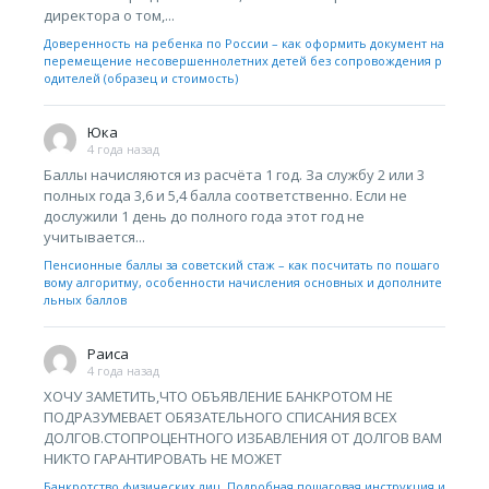
директора о том,...
Доверенность на ребенка по России – как оформить документ на
перемещение несовершеннолетних детей без сопровождения р
одителей (образец и стоимость)
Юка
4 года назад
Баллы начисляются из расчёта 1 год. За службу 2 или 3
полных года 3,6 и 5,4 балла соответственно. Если не
дослужили 1 день до полного года этот год не
учитывается...
Пенсионные баллы за советский стаж – как посчитать по пошаго
вому алгоритму, особенности начисления основных и дополните
льных баллов
Раиса
4 года назад
ХОЧУ ЗАМЕТИТЬ,ЧТО ОБЪЯВЛЕНИЕ БАНКРОТОМ НЕ
ПОДРАЗУМЕВАЕТ ОБЯЗАТЕЛЬНОГО СПИСАНИЯ ВСЕХ
ДОЛГОВ.СТОПРОЦЕНТНОГО ИЗБАВЛЕНИЯ ОТ ДОЛГОВ ВАМ
НИКТО ГАРАНТИРОВАТЬ НЕ МОЖЕТ
Банкротство физических лиц. Подробная пошаговая инструкция и