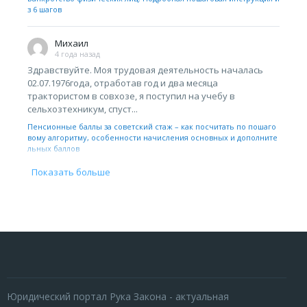
з 6 шагов
Михаил
4 года назад
Здравствуйте. Моя трудовая деятельность началась
02.07.1976года, отработав год и два месяца
трактористом в совхозе, я поступил на учебу в
сельхозтехникум, спуст...
Пенсионные баллы за советский стаж – как посчитать по пошаго
вому алгоритму, особенности начисления основных и дополните
льных баллов
Показать больше
Юридический портал Рука Закона - актуальная