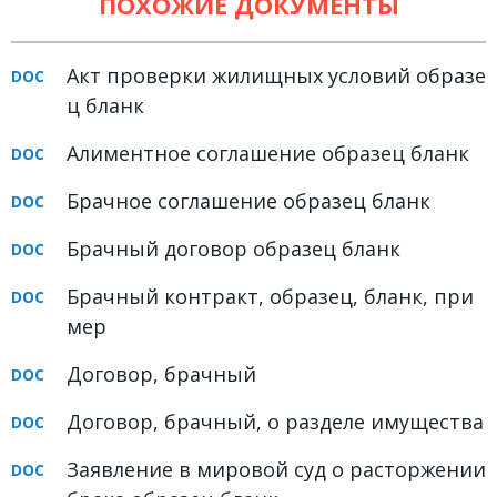
ПОХОЖИЕ ДОКУМЕНТЫ
Земельное право
Медицинское право
Акт проверки жилищных условий образе
ц бланк
Миграционное право
Налоговое право
Алиментное соглашение образец бланк
Семейное право
Брачное соглашение образец бланк
Трудовое право
Брачный договор образец бланк
Уголовное право
Брачный контракт, образец, бланк, при
Финансовое право
мер
Юридические новости
Договор, брачный
Договор, брачный, о разделе имущества
ДОКУМЕНТЫ
Заявление в мировой суд о расторжении
ВИДЕО