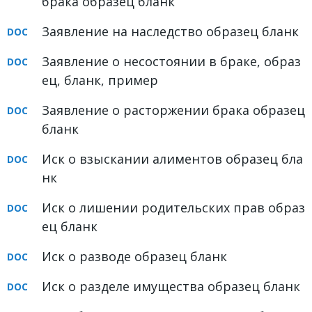
брака образец бланк
ФОРУМ
Заявление на наследство образец бланк
ЮРИДИЧЕСКИЙ ФОРУМ
Заявление о несостоянии в браке, образ
ец, бланк, пример
+7 (800) 511-86-74
Для всех регионов РФ
Заявление о расторжении брака образец
бланк
Иск о взыскании алиментов образец бла
Следите за новостями
нк
в нашей группе
Иск о лишении родительских прав образ
ец бланк
Иск о разводе образец бланк
Иск о разделе имущества образец бланк