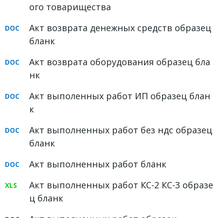
ого товарищества
ФОРУМ
Акт возврата денежных средств образец
ЮРИДИЧЕСКИЙ ФОРУМ
бланк
+7 (800) 511-86-74
Акт возврата оборудования образец бла
Для всех регионов РФ
нк
Акт выполенных работ ИП образец блан
к
Следите за новостями
в нашей группе
Акт выполненных работ без ндс образец
бланк
Акт выполненных работ бланк
Акт выполненных работ КС-2 КС-3 образе
ц бланк