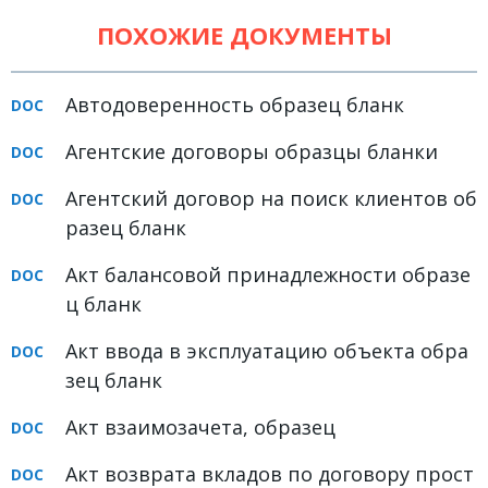
Земельное право
ПОХОЖИЕ ДОКУМЕНТЫ
Медицинское право
Автодоверенность образец бланк
Миграционное право
Налоговое право
Агентские договоры образцы бланки
Семейное право
Агентский договор на поиск клиентов об
разец бланк
Трудовое право
Уголовное право
Акт балансовой принадлежности образе
ц бланк
Финансовое право
Акт ввода в эксплуатацию объекта обра
Юридические новости
зец бланк
ДОКУМЕНТЫ
Акт взаимозачета, образец
ВИДЕО
Акт возврата вкладов по договору прост