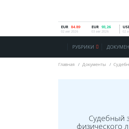
EUR
84.89
EUR
93,26
US
РУБРИКИ
02 авг 2026
03 авг 2026
02 а
Автомобильное право
РУБРИКИ
ДОКУМЕН
Авторское право
Административное право
Главная
Документы
Судебн
Военное право
Гражданское право
Документы и договора
Жилищное право
Законы, кодексы и акты
Судебный 
физического л
Защита прав потребителей