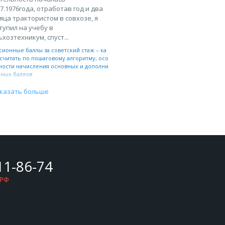
07.1976года, отработав год и два
яца трактористом в совхозе, я
тупил на учебу в
ьхозтехникум, спуст...
сионные баллы за советский стаж – ка
считать по пошаговому алгоритму, осо
ности начисления основных и дополни
ьных баллов
казать больше
11-86-74
 РФ