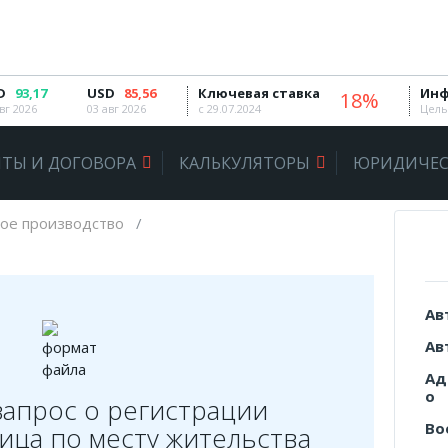
D
93,17
USD
85,56
Ключевая ставка
Инф
18%
вг 2026
03 авг 2026
с 29.07.2024
Цель
ТЫ И ДОГОВОРА
КАЛЬКУЛЯТОРЫ
ЮРИДИЧЕС
ое производство
Ав
Ав
Ад
о
запрос о регистрации
Во
ица по месту жительства