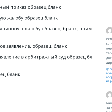
ный приказ образец бланк
ую жалобу образец бланк
яционную жалобу образец, бранк, прим
ест
сог
ое заявление, образец, бланк
пер
тер
аявление в арбитражный суд образец бл
док
дир
Дов
офо
ец бланк
ове
ия р
Бал
За 