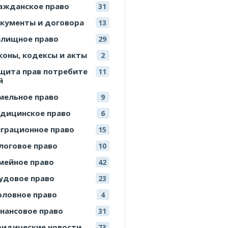
ажданское право
31
кументы и договора
13
лищное право
29
коны, кодексы и акты
2
щита прав потребите
11
й
мельное право
9
дицинское право
6
грационное право
15
логовое право
10
мейное право
42
удовое право
23
оловное право
4
нансовое право
31
идические новости
73