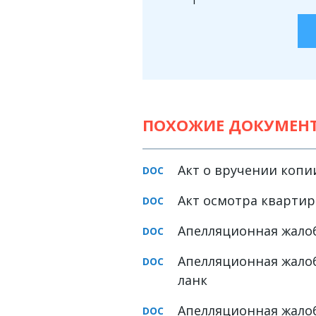
Земельное право
Медицинское право
Миграционное право
Налоговое право
ПОХОЖИЕ ДОКУМЕН
Семейное право
Трудовое право
Акт о вручении копи
Уголовное право
Акт осмотра кварти
Финансовое право
Юридические новости
Апелляционная жалоб
Апелляционная жалоб
ДОКУМЕНТЫ
ланк
ВИДЕО
Апелляционная жалоб