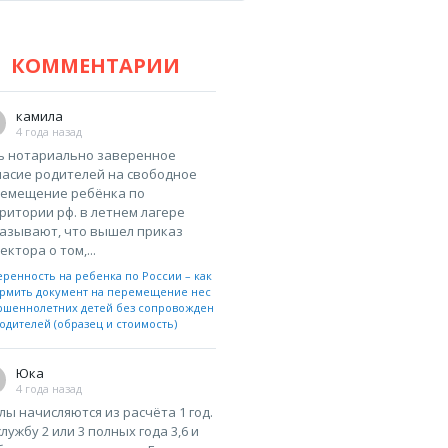
КОММЕНТАРИИ
камила
4 года назад
ь нотариально заверенное
ласие родителей на свободное
емещение ребёнка по
ритории рф. в летнем лагере
азывают, что вышел приказ
ектора о том,...
еренность на ребенка по России – как
рмить документ на перемещение нес
ршеннолетних детей без сопровожден
одителей (образец и стоимость)
Юка
4 года назад
лы начисляются из расчёта 1 год.
службу 2 или 3 полных года 3,6 и