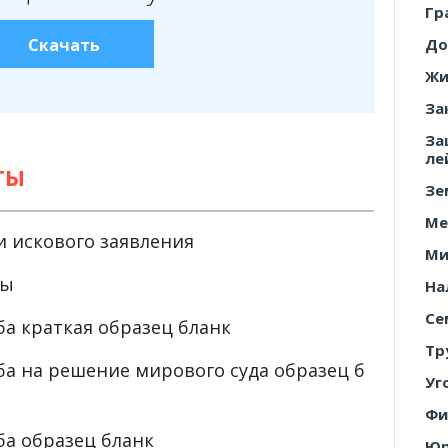
Гр
Скачать
До
Жи
За
За
ле
ТЫ
Зе
Ме
и искового заявления
Ми
ры
На
Се
а краткая образец бланк
Тр
а на решение мирового суда образец б
Уг
Фи
а образец бланк
Юр