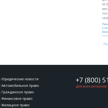
02.
мес
пос
сел
Пен
к по
бен
тел
По
+7 (800) 5
Юридические новости
Автомобильное право
Для всех регионов
Гражданское право
Финансовое право
Жилищное право