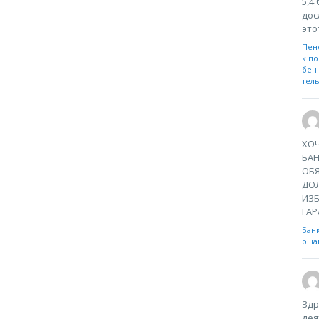
5,4
дос
это
Пен
к по
бен
тел
ХОЧ
БА
ОБЯ
ДО
ИЗБ
ГАР
Бан
ошаг
Здр
дея