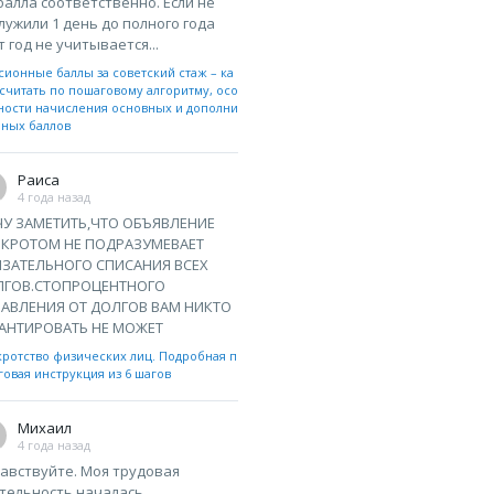
 балла соответственно. Если не
лужили 1 день до полного года
т год не учитывается...
сионные баллы за советский стаж – ка
считать по пошаговому алгоритму, осо
ности начисления основных и дополни
ьных баллов
Раиса
4 года назад
У ЗАМЕТИТЬ,ЧТО ОБЪЯВЛЕНИЕ
НКРОТОМ НЕ ПОДРАЗУМЕВАЕТ
ЗАТЕЛЬНОГО СПИСАНИЯ ВСЕХ
ЛГОВ.СТОПРОЦЕНТНОГО
АВЛЕНИЯ ОТ ДОЛГОВ ВАМ НИКТО
АНТИРОВАТЬ НЕ МОЖЕТ
кротство физических лиц. Подробная п
овая инструкция из 6 шагов
Михаил
4 года назад
авствуйте. Моя трудовая
тельность началась