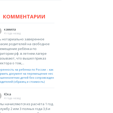
КОММЕНТАРИИ
камила
4 года назад
ь нотариально заверенное
ласие родителей на свободное
емещение ребёнка по
ритории рф. в летнем лагере
азывают, что вышел приказ
ектора о том,...
еренность на ребенка по России – как
рмить документ на перемещение нес
ршеннолетних детей без сопровожден
одителей (образец и стоимость)
Юка
4 года назад
лы начисляются из расчёта 1 год.
службу 2 или 3 полных года 3,6 и