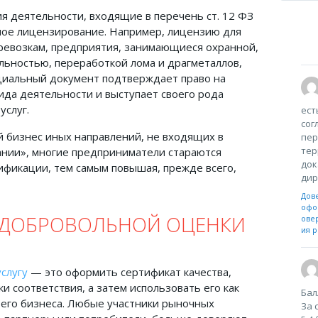
я деятельности, входящие в перечень ст. 12 ФЗ
ное лицензирование. Например, лицензию для
ревозкам, предприятия, занимающиеся охранной,
льностью, переработкой лома и драгметаллов,
циальный документ подтверждает право на
да деятельности и выступает своего рода
услуг.
ест
сог
 бизнес иных направлений, не входящих в
пер
тер
ании», многие предприниматели стараются
док
фикации, тем самым повышая, прежде всего,
дир
Дов
офо
 ДОБРОВОЛЬНОЙ ОЦЕНКИ
ове
ия р
слугу
— это оформить сертификат качества,
и соответствия, а затем использовать его как
Бал
его бизнеса. Любые участники рыночных
За 