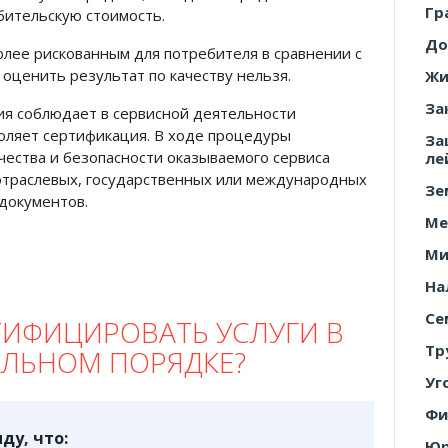
Гр
бительскую стоимость.
До
олее рискованным для потребителя в сравнении с
е оценить результат по качеству нельзя.
Жи
За
ния соблюдает в сервисной деятельности
оляет сертификация. В ходе процедуры
За
чества и безопасности оказываемого сервиса
ле
отраслевых, государственных или международных
Зе
документов.
Ме
Ми
На
Се
ТИФИЦИРОВАТЬ УСЛУГИ В
Тр
ЕЛЬНОМ ПОРЯДКЕ?
Уг
Фи
ду, что:
Юр