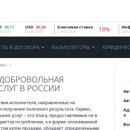
D
93,17
USD
85,56
Ключевая ставка
Инф
18%
вг 2026
03 авг 2026
с 29.07.2024
Цель
ТЫ И ДОГОВОРА
КАЛЬКУЛЯТОРЫ
ЮРИДИЧЕС
аво
 ДОБРОВОЛЬНАЯ
СЛУГ В РОССИИ
Ав
Ав
твия исполнителя, направленные на
 получение полезного результата. Сервис,
Ад
о
нке услуг – это блага, предоставляемые не в
дметов потребления, а в форме оплачиваемой
Во
ктом купли-продажи, обладает определенными