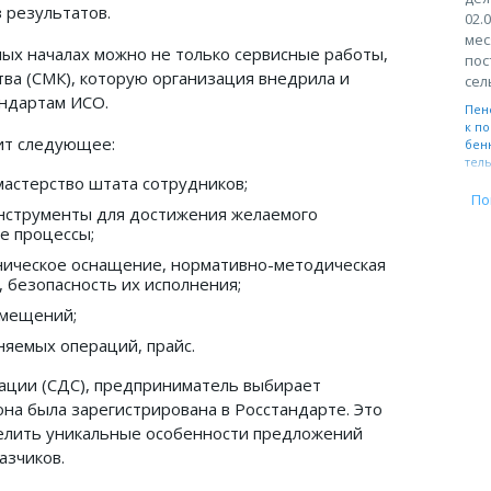
 результатов.
02.
мес
ых началах можно не только сервисные работы,
пос
тва (СМК), которую организация внедрила и
сел
андартам ИСО.
Пен
к по
ит следующее:
бен
тел
мастерство штата сотрудников;
По
нструменты для достижения желаемого
е процессы;
ническое оснащение, нормативно-методическая
, безопасность их исполнения;
омещений;
няемых операций, прайс.
ации (СДС), предприниматель выбирает
она была зарегистрирована в Росстандарте. Это
делить уникальные особенности предложений
азчиков.