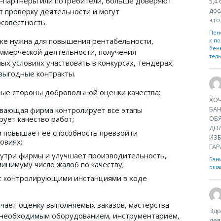
-партнеры или потребители, больше доверяют
5,4
дос
т проверку деятельности и могут
это
совестность.
Пен
же нужна для повышения рентабельности,
к по
бен
ммерческой деятельности, получения
тел
х условиях участвовать в конкурсах, тендерах,
 выгодные контракты.
ые стороны добровольной оценки качества:
ХОЧ
БА
ивающая фирма контролирует все этапы
рует качество работ;
ОБЯ
ДО
 повышает ее способность превзойти
ИЗБ
овиях;
ГАР
нутри фирмы и улучшает производительность,
Бан
минимуму число жалоб по качеству;
ошаг
с контролирующими инстанциями в ходе
ает оценку выполняемых заказов, мастерства
Здр
 необходимым оборудованием, инструментарием,
дея