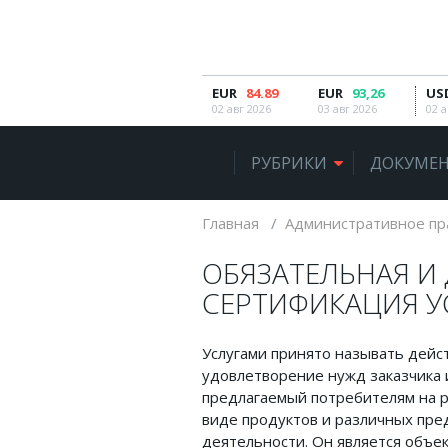
EUR
84.89
EUR
93,26
US
РУБРИКИ
02 авг 2026
03 авг 2026
02 а
Автомобильное право
РУБРИКИ
ДОКУМЕН
Авторское право
Административное право
Главная
Административное пр
Военное право
ОБЯЗАТЕЛЬНАЯ И
Гражданское право
СЕРТИФИКАЦИЯ У
Документы и договора
Услугами принято называть дейс
Жилищное право
удовлетворение нужд заказчика и
предлагаемый потребителям на ры
Законы, кодексы и акты
виде продуктов и различных пре
Защита прав потребителей
деятельности. Он является объе