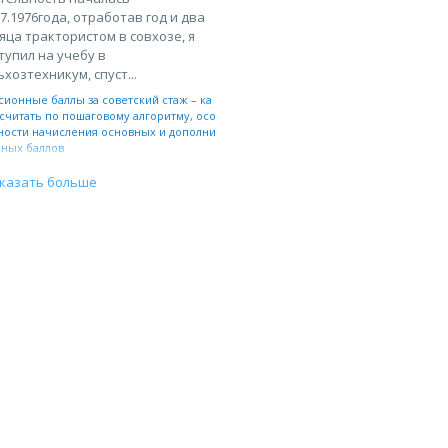
07.1976года, отработав год и два
яца трактористом в совхозе, я
тупил на учебу в
ьхозтехникум, спуст...
сионные баллы за советский стаж – ка
считать по пошаговому алгоритму, осо
ности начисления основных и дополни
ьных баллов
казать больше