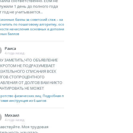
 балла соответственно. Если не
лужили 1 день до полного года
т год не учитывается...
сионные баллы за советский стаж – ка
считать по пошаговому алгоритму, осо
ности начисления основных и дополни
ьных баллов
Раиса
4 года назад
У ЗАМЕТИТЬ,ЧТО ОБЪЯВЛЕНИЕ
НКРОТОМ НЕ ПОДРАЗУМЕВАЕТ
ЗАТЕЛЬНОГО СПИСАНИЯ ВСЕХ
ЛГОВ.СТОПРОЦЕНТНОГО
АВЛЕНИЯ ОТ ДОЛГОВ ВАМ НИКТО
АНТИРОВАТЬ НЕ МОЖЕТ
кротство физических лиц. Подробная п
овая инструкция из 6 шагов
Михаил
4 года назад
авствуйте. Моя трудовая
тельность началась