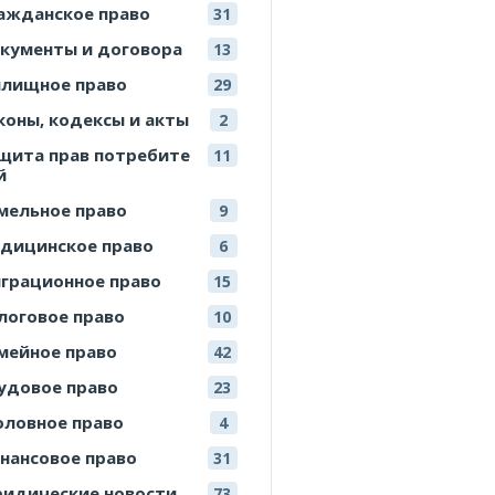
ажданское право
31
кументы и договора
13
лищное право
29
коны, кодексы и акты
2
щита прав потребите
11
й
мельное право
9
дицинское право
6
грационное право
15
логовое право
10
мейное право
42
удовое право
23
оловное право
4
нансовое право
31
идические новости
73