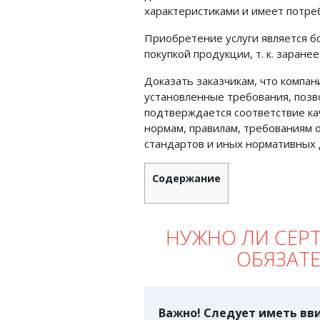
характеристиками и имеет потре
Земельное право
Приобретение услуги является б
Медицинское право
покупкой продукции, т. к. заране
Миграционное право
Доказать заказчикам, что компа
установленные требования, позв
Налоговое право
подтверждается соответствие ка
Семейное право
нормам, правилам, требованиям 
стандартов и иных нормативных 
Трудовое право
Уголовное право
Содержание
Финансовое право
Юридические новости
НУЖНО ЛИ СЕР
ОБЯЗАТ
ДОКУМЕНТЫ
ВИДЕО
Важно! Следует иметь вви