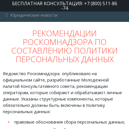
БЕСПЛАТНАЯ КОНСУЛЬТАЦИЯ: +7 (800) 511-86
-74
Юридические новости
РУБРИКИ
РЕКОМЕНДАЦИИ
РОСКОМНАДЗОРА ПО
Автомобильное право
СОСТАВЛЕНИЮ ПОЛИТИКИ
Авторское право
ПЕРСОНАЛЬНЫХ ДАННЫХ
Административное право
Военное право
Ведомство Роскомнадзора опубликовало на
официальном сайте, разработанные Молодежной
Гражданское право
палатой Консультативного совета, рекомендации
операторам, которые собирают и обрабатывают личные
Документы и договора
данные. Указаны структурные компоненты, которые
Жилищное право
обязательно должны быть включены в политику
персональных данных:
Законы, кодексы и акты
правовые обоснования сбора персональных данных;
Защита прав потребителей