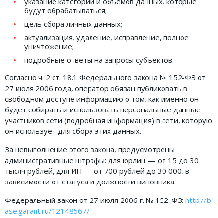
указание категорий и объемов данных, которые
будут обрабатываться;
Земельное право
цель сбора личных данных;
Медицинское право
актуализация, удаление, исправление, полное
уничтожение;
Миграционное право
подробные ответы на запросы субъектов.
Налоговое право
Согласно ч. 2 ст. 18.1 Федерального закона № 152-ФЗ от
Семейное право
27 июля 2006 года, оператор обязан публиковать в
свободном доступе информацию о том, как именно он
Трудовое право
будет собирать и использовать персональные данные
участников сети (подробная информация) в сети, которую
Уголовное право
он использует для сбора этих данных.
Финансовое право
За невыполнение этого закона, предусмотрены
Юридические новости
административные штрафы: для юрлиц — от 15 до 30
тысяч рублей, для ИП — от 700 рублей до 30 000, в
зависимости от статуса и должности виновника.
ДОКУМЕНТЫ
Федеральный закон от 27 июля 2006 г. № 152-ФЗ:
http://b
ВИДЕО
ase.garant.ru/12148567/