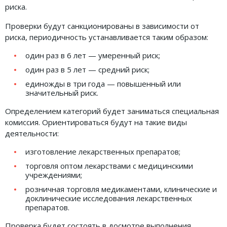
риска.
Земельное право
Проверки будут санкционированы в зависимости от
Медицинское право
риска, периодичность устанавливается таким образом:
Миграционное право
один раз в 6 лет — умеренный риск;
Налоговое право
один раз в 5 лет — средний риск;
единожды в три года — повышенный или
Семейное право
значительный риск.
Трудовое право
Определением категорий будет заниматься специальная
комиссия. Ориентироваться будут на такие виды
Уголовное право
деятельности:
Финансовое право
изготовление лекарственных препаратов;
Юридические новости
торговля оптом лекарствами с медицинскими
учреждениями;
розничная торговля медикаментами, клинические и
ДОКУМЕНТЫ
доклинические исследования лекарственных
препаратов.
ВИДЕО
Проверка будет состоять в досмотре выполнения