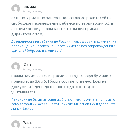
камила
4 года назад
есть нотариально заверенное согласие родителей на
свободное перемещение ребёнка по территории рф. в
летнем лагере доказывают, что вышел приказ
директора о том,...
Доверенность на ребенка по России – как оформить документ на
перемещение несовершеннолетних детей без сопровождения р
одителей (образец и стоимость)
Юка
4 года назад
Баллы начисляются из расчёта 1 год. За службу 2 или 3
полных года 3,6 и 5,4 балла соответственно. Если не
дослужили 1 день до полного года этот год не
учитывается...
Пенсионные баллы за советский стаж – как посчитать по пошаго
вому алгоритму, особенности начисления основных и дополните
льных баллов
Раиса
4 года назад