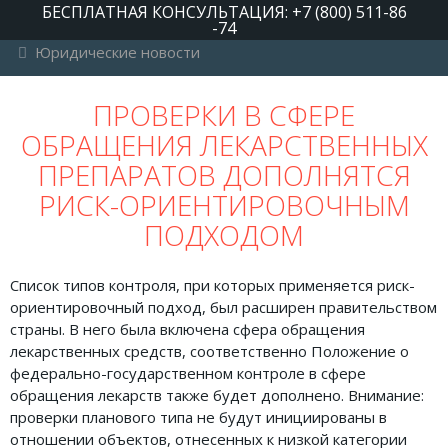
БЕСПЛАТНАЯ КОНСУЛЬТАЦИЯ: +7 (800) 511-86
-74
Юридические новости
РУБРИКИ
ПРОВЕРКИ В СФЕРЕ
ОБРАЩЕНИЯ ЛЕКАРСТВЕННЫХ
Автомобильное право
ПРЕПАРАТОВ ДОПОЛНЯТСЯ
Авторское право
РИСК-ОРИЕНТИРОВОЧНЫМ
Административное право
ПОДХОДОМ
Военное право
Список типов контроля, при которых применяется риск-
Гражданское право
ориентировочный подход, был расширен правительством
Документы и договора
страны. В него была включена сфера обращения
лекарственных средств, соответственно Положение о
Жилищное право
федерально-государственном контроле в сфере
обращения лекарств также будет дополнено. Внимание:
Законы, кодексы и акты
проверки планового типа не будут инициированы в
Защита прав потребителей
отношении объектов, отнесенных к низкой категории