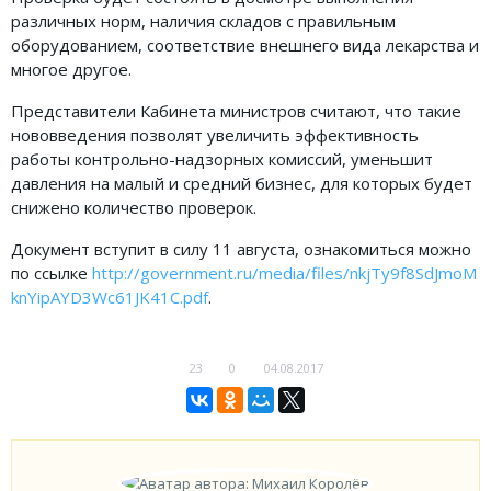
различных норм, наличия складов с правильным
ФОРУМ
оборудованием, соответствие внешнего вида лекарства и
многое другое.
ЮРИДИЧЕСКИЙ ФОРУМ
Представители Кабинета министров считают, что такие
+7 (800) 511-86-74
нововведения позволят увеличить эффективность
работы контрольно-надзорных комиссий, уменьшит
Для всех регионов РФ
давления на малый и средний бизнес, для которых будет
снижено количество проверок.
Документ вступит в силу 11 августа, ознакомиться можно
Следите за новостями
по ссылке
http://government.ru/media/files/nkjTy9f8SdJmoM
в нашей группе
knYipAYD3Wc61JK41C.pdf
.
23
0
04.08.2017