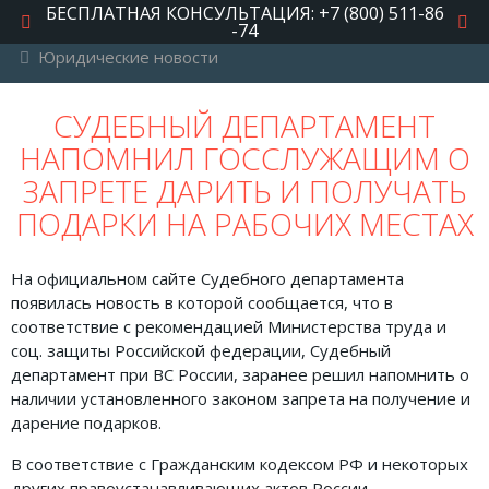
БЕСПЛАТНАЯ КОНСУЛЬТАЦИЯ: +7 (800) 511-86
-74
Юридические новости
РУБРИКИ
СУДЕБНЫЙ ДЕПАРТАМЕНТ
НАПОМНИЛ ГОССЛУЖАЩИМ О
Автомобильное право
ЗАПРЕТЕ ДАРИТЬ И ПОЛУЧАТЬ
Авторское право
ПОДАРКИ НА РАБОЧИХ МЕСТАХ
Административное право
Военное право
На официальном сайте Судебного департамента
появилась новость в которой сообщается, что в
Гражданское право
соответствие с рекомендацией Министерства труда и
соц. защиты Российской федерации, Судебный
Документы и договора
департамент при ВС России, заранее решил напомнить о
Жилищное право
наличии установленного законом запрета на получение и
дарение подарков.
Законы, кодексы и акты
В соответствие с Гражданским кодексом РФ и некоторых
Защита прав потребителей
других правоустанавливающих актов России