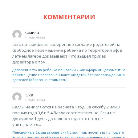
КОММЕНТАРИИ
камила
4 года назад
есть нотариально заверенное согласие родителей на
свободное перемещение ребёнка по территории рф. в
летнем лагере доказывают, что вышел приказ
директора о том,...
Доверенность на ребенка по России – как оформить документ на
перемещение несовершеннолетних детей без сопровождения р
одителей (образец и стоимость)
Юка
4 года назад
Баллы начисляются из расчёта 1 год. За службу 2 или 3
полных года 3,6 и 5,4 балла соответственно. Если не
дослужили 1 день до полного года этот год не
учитывается...
Пенсионные баллы за советский стаж – как посчитать по пошаго
вому алгоритму, особенности начисления основных и дополните