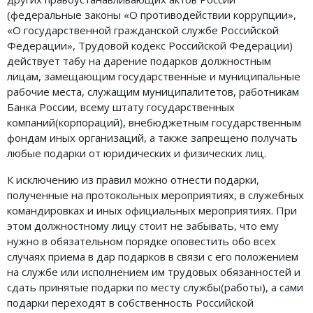
(федеральные законы «О противодействии коррупции»,
Земельное право
«О государственной гражданской службе Российской
Медицинское право
Федерации», Трудовой кодекс Российской Федерации)
действует табу на дарение подарков должностным
Миграционное право
лицам, замещающим государственные и муниципальные
рабочие места, служащим муниципалитетов, работникам
Налоговое право
Банка России, всему штату государственных
Семейное право
компаний(корпораций), внебюджетным государственным
фондам иных организаций, а также запрещено получать
Трудовое право
любые подарки от юридических и физических лиц.
Уголовное право
К исключению из правил можно отнести подарки,
полученные на протокольных мероприятиях, в служебных
Финансовое право
командировках и иных официальных мероприятиях. При
Юридические новости
этом должностному лицу стоит не забывать, что ему
нужно в обязательном порядке оповестить обо всех
случаях приема в дар подарков в связи с его положением
ДОКУМЕНТЫ
на службе или исполнением им трудовых обязанностей и
сдать принятые подарки по месту службы(работы), а сами
ВИДЕО
подарки переходят в собственность Российской