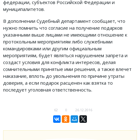
федерации, субъектов Российской Федерации и
ФОРУМ
муниципалитетов.
В дополнении Судебный департамент сообщает, что
ЮРИДИЧЕСКИЙ ФОРУМ
нужно помнить что согласие на получение подарков
указанными выше лицами не имеющими отношение к
+7 (800) 511-86-74
протокольным мероприятиям либо служебными
Для всех регионов РФ
командировками или другим официальным
мероприятиям, будет являться нарушением запрета и
создаст условия для конфликта интересов, делая
сомнительными принятые ими решения, а также влечет
наказание, вплоть до увольнения по причине утраты
Следите за новостями
в нашей группе
доверия, а если подарок расценен как взятка то
последует уголовная ответственность.
62
0
26.12.2016