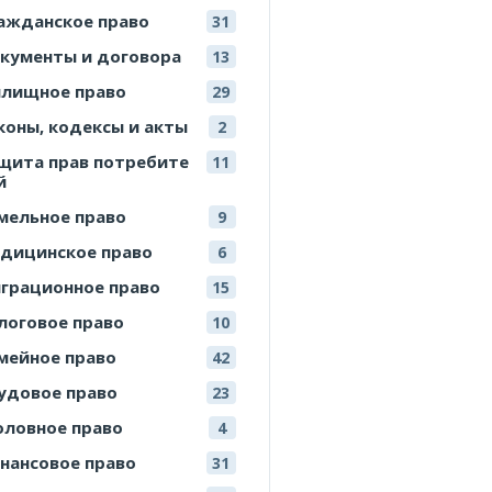
ажданское право
31
кументы и договора
13
лищное право
29
коны, кодексы и акты
2
щита прав потребите
11
й
мельное право
9
дицинское право
6
грационное право
15
логовое право
10
мейное право
42
удовое право
23
оловное право
4
нансовое право
31