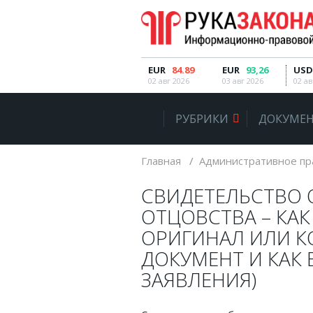
РУБРИКИ
EUR
84.89
EUR
93,26
USD
02 авг 2026
03 авг 2026
02 ав
Автомобильное право
РУБРИКИ
ДОКУМЕН
Авторское право
Административное право
Главная
Административное пр
Военное право
СВИДЕТЕЛЬСТВО 
Гражданское право
ОТЦОВСТВА – КАК
Документы и договора
ОРИГИНАЛ ИЛИ К
ДОКУМЕНТ И КАК 
Жилищное право
ЗАЯВЛЕНИЯ)
Законы, кодексы и акты
Защита прав потребителей