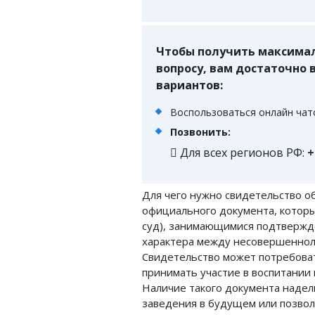
ФОРУМ
ЮРИДИЧЕСКИЙ ФОРУМ
Чтобы получить максимал
вопросу, вам достаточно
+7 (800) 511-86-74
вариантов:
Для всех регионов РФ
Воспользоваться онлайн чато
Позвонить:
Для всех регионов РФ:
+
Следите за новостями
в нашей группе
Для чего нужно свидетельство о
официального документа, которы
суд), занимающимися подтвержд
характера между несовершеннол
Свидетельство может потребова
принимать участие в воспитании 
Наличие такого документа надел
заведения в будущем или позвол