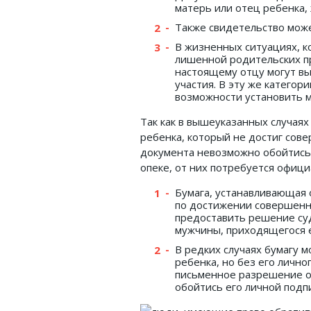
матерь или отец ребенка,
Также свидетельство може
В жизненных ситуациях, к
лишенной родительских пр
настоящему отцу могут вы
участия. В эту же категор
возможности установить 
Так как в вышеуказанных случая
ребенка, который не достиг сове
документа невозможно обойтись
опеке, от них потребуется офиц
Бумага, устанавливающая 
по достижении совершенно
предоставить решение суд
мужчины, приходящегося 
В редких случаях бумагу 
ребенка, но без его лично
письменное разрешение о
обойтись его личной подп