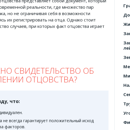
отцовства представляет собой документ, который
Гр
овременной реальности, где множество пар
ка, но не ограничивая себя в возможности
До
сь их регистрировать на отца. Однако стоит
Жи
тво случаев, при которых факт отцовства играет
За
За
ле
Зе
Ме
ЖНО СВИДЕТЕЛЬСТВО ОБ
Ми
ЛЕНИИ ОТЦОВСТВА?
На
Се
ду, что:
Тр
дивидуален.
Уг
а не всегда гарантирует положительный исход
Фи
ва факторов.