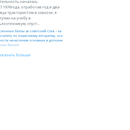
тельность началась
07.1976года, отработав год и два
яца трактористом в совхозе, я
тупил на учебу в
ьхозтехникум, спуст...
сионные баллы за советский стаж – ка
считать по пошаговому алгоритму, осо
ности начисления основных и дополни
ьных баллов
оказать больше