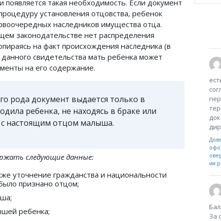
и появляется такая необходимость. Если документ
процедуру установления отцовства, ребенок
ервоочередных наследников имущества отца.
щем законодательстве нет распределения
опираясь на факт происхождения наследника (в
ю данного свидетельства мать ребенка может
именты на его содержание.
ест
сог
го рода документ выдается только в
пер
тер
одила ребенка, не находясь в браке или
док
не с настоящим отцом малыша.
дир
Дов
офо
ове
ержать следующие данные:
ия р
кже уточнение гражданства и национальности
 было признано отцом;
ша;
Бал
вшей ребенка;
За 