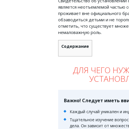
Свидетельство об установлении 
является неотъемлемой частью с
Земельное право
проживает вне официального бра
Медицинское право
обзаводиться детьми и не торопя
отметить, что существует множес
Миграционное право
немаловажную роль.
Налоговое право
Содержание
Семейное право
Трудовое право
ДЛЯ ЧЕГО НУ
Уголовное право
УСТАНОВ
Финансовое право
Юридические новости
Важно! Следует иметь вви
ДОКУМЕНТЫ
Каждый случай уникален и ин
Тщательное изучение вопрос
ВИДЕО
дела. Он зависит от множест