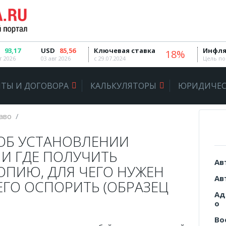
93,17
USD
85,56
Ключевая ставка
Инфля
18%
г 2026
03 авг 2026
с 29.07.2024
Цель по
ТЫ И ДОГОВОРА
КАЛЬКУЛЯТОРЫ
ЮРИДИЧЕС
аво
ОБ УСТАНОВЛЕНИИ
 И ГДЕ ПОЛУЧИТЬ
Ав
ОПИЮ, ДЛЯ ЧЕГО НУЖЕН
Ав
ЕГО ОСПОРИТЬ (ОБРАЗЕЦ
Ад
о
Во