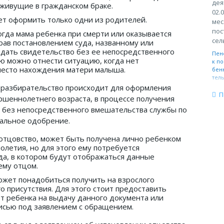
дея
 живущие в гражданском браке.
02.
т оформить только одни из родителей.
мес
пос
огда мама ребенка при смерти или оказывается
сел
ав постановлением суда, названному или
дать свидетельство без ее непосредственного
Пен
ию можно отнести ситуацию, когда нет
к по
место нахождения матери малыша.
бен
тел
х разбирательство происходит для оформления
П
ршеннолетнего возраста, в процессе получения
 без непосредственного вмешательства службы по
иальное одобрение.
отцовство, может быть получена лично ребенком
летия, но для этого ему потребуется
а, в котором будут отображаться данные
ему отцом.
может понадобиться получить на взрослого
го присутствия. Для этого стоит предоставить
т ребенка на выдачу данного документа или
исью под заявлением с обращением.