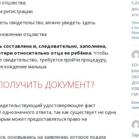
 отцовства;
5,4
дос
м регистрации.
это
деть свидетельство, можно увидеть здесь.
Пен
к по
бен
тел
 составлена и, следовательно, заполнена,
тери относительно отца ее ребёнка.
Чтобы
е свидетельство, требуется пройти процедуру,
ХОЧ
оисхождение малыша.
БА
ОБЯ
ПОЛУЧИТЬ ДОКУМЕНТ?
ДО
ИЗБ
ГАР
Бан
свидетельствующий удостоверяющее факт
ошаг
 однозначного ответа, так как существует не одна
торым может предоставляться право на
Здр
я, основываясь на заявлении, которое подала