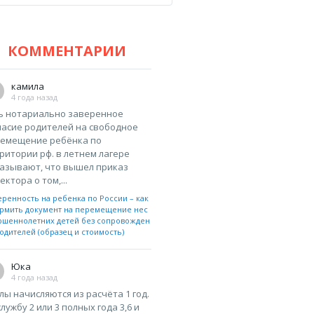
КОММЕНТАРИИ
камила
4 года назад
ь нотариально заверенное
ласие родителей на свободное
емещение ребёнка по
ритории рф. в летнем лагере
азывают, что вышел приказ
ектора о том,...
еренность на ребенка по России – как
рмить документ на перемещение нес
ршеннолетних детей без сопровожден
одителей (образец и стоимость)
Юка
4 года назад
лы начисляются из расчёта 1 год.
службу 2 или 3 полных года 3,6 и