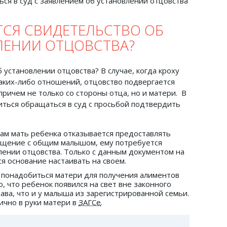
ТСЯ СВИДЕТЕЛЬСТВО ОБ
ЛЕНИИ ОТЦОВСТВА?
 установлении отцовства? В случае, когда кроху
каких-либо отношений, отцовство подвергается
ричем не только со стороны отца, но и матери. В
иться обращаться в суд с просьбой подтвердить
нам мать ребенка отказывается предоставлять
общение с общим малышом, ему потребуется
лении отцовства. Только с данным документом на
я основание настаивать на своем.
 понадобиться матери для получения алиментов
о, что ребенок появился на свет вне законного
права, что и у малыша из зарегистрированной семьи.
ично в руки матери в
ЗАГСе
.