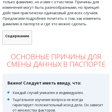
только фамилию, но и имя с отчеством. Причины для
Земельное право
изменения могут быть разнообразными, но принцип
действия практически одинаковый для всех случаев.
Медицинское право
Предлагаем подробнее почитать о том, как изменить
фамилию в паспорте и где это можно сделать.
Миграционное право
Налоговое право
Содержание
Семейное право
Трудовое право
ОСНОВНЫЕ ПРИЧИНЫ ДЛЯ
СМЕНЫ ДАННЫХ В ПАСПОРТЕ
Уголовное право
Финансовое право
Юридические новости
Важно! Следует иметь ввиду, что:
Каждый случай уникален и индивидуален.
ДОКУМЕНТЫ
Тщательное изучение вопроса не всегда
гарантирует положительный исход дела. Он зависит
ВИДЕО
от множества факторов.