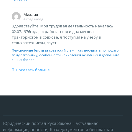
Михаил
4 года назад
Здравствуйте. Моя трудовая деятельность началась
02.07.1976года, отработав год и два месяца
трактористом в совхозе, я поступил на учебу в
сельхозтехникум, спуст...
Пенсионные баллы за советский стаж – как посчитать по пошаго
вому алгоритму, особенности начисления основных и дополните
льных баллов
Показать больше
Юридический портал Рука Закона - актуальная
информация, новости, база документов и бесплатная