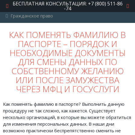
БЕСПЛАТНАЯ КОНСУЛЬТАЦИЯ: +7 (800) 511-86
-74
Гражданское право
РУБРИКИ
КАК ПОМЕНЯТЬ ФАМИЛИЮ В
ПАСПОРТЕ – ПОРЯДОК И
Автомобильное право
НЕОБХОДИМЫЕ ДОКУМЕНТЫ
Авторское право
ДЛЯ СМЕНЫ ДАННЫХ ПО
Административное право
СОБСТВЕННОМУ ЖЕЛАНИЮ
Военное право
ИЛИ ПОСЛЕ ЗАМУЖЕСТВА
ЧЕРЕЗ МФЦ И ГОСУСЛУГИ
Гражданское право
Документы и договора
Как поменять фамилию в паспорте? Выполнить данную
Жилищное право
процедуру не так сложно, как кажется. Существует
несколько организаций, в которые вы можете обратиться
Законы, кодексы и акты
для изменения персональных данных. В наши дни
возможно практически беспрепятственно сменить не
Защита прав потребителей