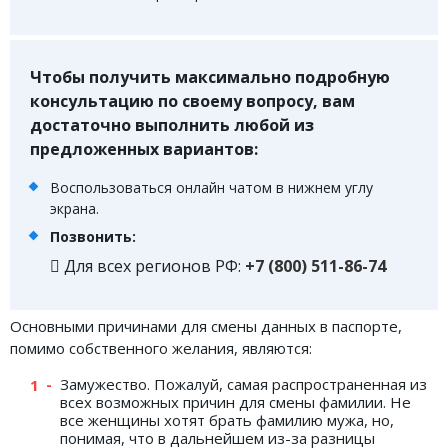
ФОРУМ
ЮРИДИЧЕСКИЙ ФОРУМ
Чтобы получить максимально подробную
консультацию по своему вопросу, вам
+7 (800) 511-86-74
достаточно выполнить любой из
Для всех регионов РФ
предложенных вариантов:
Воспользоваться онлайн чатом в нижнем углу
экрана.
Позвонить:
Следите за новостями
в нашей группе
Для всех регионов РФ:
+7 (800) 511-86-74
Основными причинами для смены данных в паспорте,
помимо собственного желания, являются:
Замужество. Пожалуй, самая распространенная из
всех возможных причин для смены фамилии. Не
все женщины хотят брать фамилию мужа, но,
понимая, что в дальнейшем из-за разницы