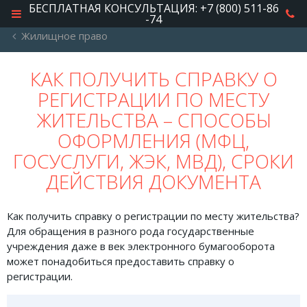
БЕСПЛАТНАЯ КОНСУЛЬТАЦИЯ: +7 (800) 511-86
-74
Жилищное право
РУБРИКИ
КАК ПОЛУЧИТЬ СПРАВКУ О
РЕГИСТРАЦИИ ПО МЕСТУ
Автомобильное право
ЖИТЕЛЬСТВА – СПОСОБЫ
Авторское право
ОФОРМЛЕНИЯ (МФЦ,
Административное право
ГОСУСЛУГИ, ЖЭК, МВД), СРОКИ
Военное право
ДЕЙСТВИЯ ДОКУМЕНТА
Гражданское право
Как получить справку о регистрации по месту жительства?
Документы и договора
Для обращения в разного рода государственные
учреждения даже в век электронного бумагооборота
Жилищное право
может понадобиться предоставить справку о
Законы, кодексы и акты
регистрации.
Защита прав потребителей