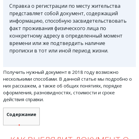
Справка о регистрации по месту жительства
Земельное право
представляет собой документ, содержащий
Медицинское право
информацию, способную засвидетельствовать
факт проживания физического лица по
Миграционное право
конкретному адресу в определенный момент
Налоговое право
времени или же подтвердить наличие
прописки в тот или иной период жизни.
Семейное право
Трудовое право
Получить нужный документ в 2018 году возможно
Уголовное право
несколькими способами. В данной статье мы подробно о
них расскажем, а также об общих понятиях, порядке
Финансовое право
оформления, разновидностях, стоимости и сроке
действия справки.
Юридические новости
Содержание
ДОКУМЕНТЫ
ВИДЕО